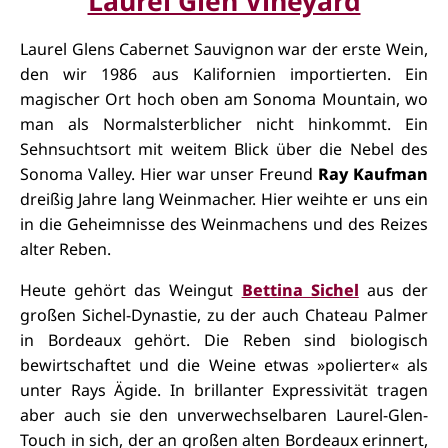
Laurel Glen Vineyard
Laurel Glens Cabernet Sauvignon war der erste Wein,
den wir 1986 aus
Kalifornien
importierten. Ein
magischer Ort hoch oben am Sonoma Mountain, wo
man als Normalsterblicher nicht hinkommt. Ein
Sehnsuchtsort mit
weitem
Blick über die Nebel des
Sonoma Valley. Hier war unser
Freund
Ray
Kaufman
dreißig Jahre lang Weinmacher. Hier weihte er uns ein
in die
Geheimnisse
des W
einmachens und des Reizes
alter Reben.
Heute gehört das Weingut
Bettina Sichel
aus der
großen Sichel-Dynastie, zu der auch Chateau Palmer
in Bordeaux gehört. Die Reben sind biologisch
bewirtschaftet und die Weine etwas »polierter« als
unter Rays Ägide. In brillanter Expressivität tragen
aber auch sie den unverwechselbaren Laurel-Glen-
Touch in sich, der an großen alten Bordeaux erinnert,