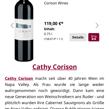
Corison Wines
119,00 €*
Inhalt:
0.75 l
Details
(158,67 €* / 1 l)
Cathy Corison
Cathy Corison
macht seit über 40 Jahren Wein im
Napa Valley. Als Frau wurde sie lange weder
wahrgenommen noch gewürdigt.
Dann kam eine
neue Generation von Weinschreibern ans Ruder - und
plötzlich wurden ihre Cabernet
Sauvignons
als Größe
im Napa Valley gefeiert. Diverse
Publikationen
kürten