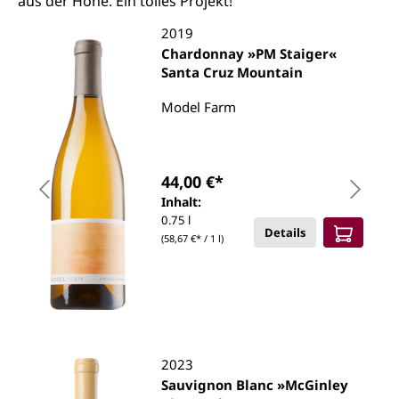
aus der Höhe. Ein tolles Projekt!
2019
Chardonnay »PM Staiger«
Santa Cruz Mountain
Model Farm
44,00 €*
Inhalt:
0.75 l
Details
(58,67 €* / 1 l)
2023
Sauvignon Blanc »McGinley