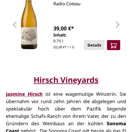
Radio-Coteau
39,00 €*
Inhalt:
0.75 l
Details
(52,00 €* / 1 l)
Hirsch Vineyards
Jasmine Hirsch
ist eine wagemutige Winzerin. Sie
übernahm vor rund zehn Jahren die abgelegen und
spektakulär hoch über dem Pazifik liegende
ehemalige
Schafs-Ranch
von ihrem Vater, der zu den
Gründern des Weinbaus an der kühlen
Sonoma
Coast
gehört. Die Sonoma Coast gilt heute als das El