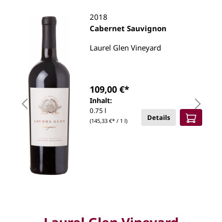
2018
Cabernet Sauvignon
Laurel Glen Vineyard
109,00 €*
Inhalt:
0.75 l
Details
(145,33 €* / 1 l)