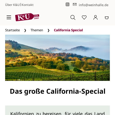
|
info@weinhalle.de
Über K&U
Kontakt
Zum Hauptinhalt springen
Startseite
Themen
California Special
Das große California-Special
Kalifornien zu bereisen, für viele das Land