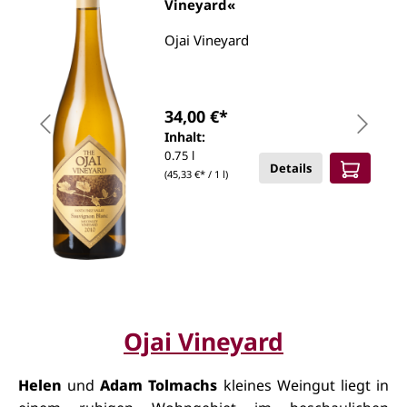
Vineyard«
Ojai Vineyard
34,00 €*
Inhalt:
0.75 l
Details
(45,33 €* / 1 l)
Ojai Vineyard
Helen
und
Adam Tolmachs
kleines Weingut liegt in