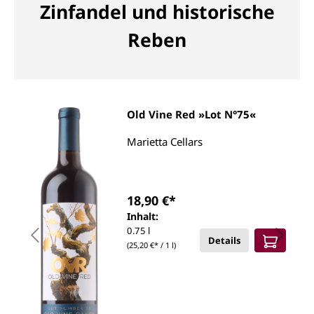
Zinfandel und historische
Reben
Old Vine Red »Lot N°75«
Marietta Cellars
18,90 €*
Inhalt:
0.75 l
Details
(25,20 €* / 1 l)