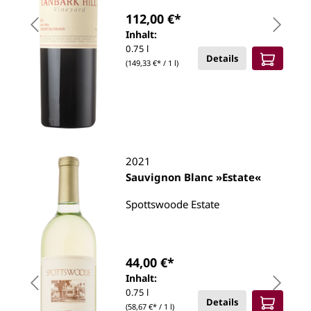
112,00 €*
Inhalt:
0.75 l
Details
(149,33 €* / 1 l)
2021
Sauvignon Blanc »Estate«
Spottswoode Estate
44,00 €*
Inhalt:
0.75 l
Details
(58,67 €* / 1 l)