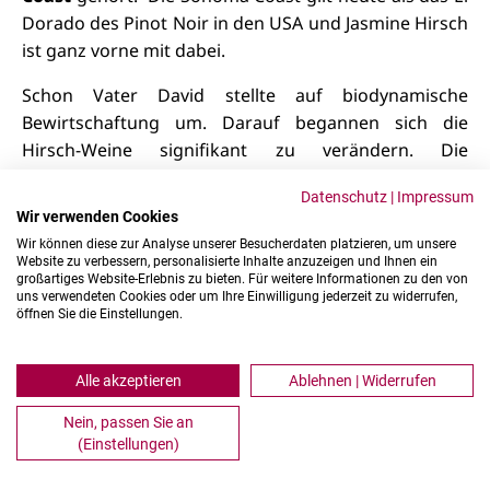
Dorado des Pinot Noir in den USA und Jasmine Hirsch
ist ganz vorne mit dabei.
Schon
Vater David stellte auf biodynamische
Bewirtschaftung um. Darauf begannen sich die
Hirsch-Weine signifikant zu verändern. Die
verschiedenen Parzellen entwickelten charaktervolle
Datenschutz
|
Impressum
Lagen-Expressivität mit je nach Bodenmorphologie
Wir verwenden Cookies
ausgeprägt eigenem
Charakter. Heute zählen
Jasmine
Wir können diese zur Analyse unserer Besucherdaten platzieren, um unsere
Hirschs Pinot Noirs und ihr großer, an Montrachet
Website zu verbessern, personalisierte Inhalte anzuzeigen und Ihnen ein
großartiges Website-Erlebnis zu bieten. Für weitere Informationen zu den von
erinnernder Chardonnay, zu den
großen Weinen
uns verwendeten Cookies oder um Ihre Einwilligung jederzeit zu widerrufen,
der Welt.
Sie werden gefeiert als
eine der
öffnen Sie die Einstellungen.
wertigsten Burgund-Alternativen weltweit.
Wer
die Geduld aufbringt, sie reifen zu lassen, wird
Alle akzeptieren
Ablehnen | Widerrufen
erleben
, was in ihnen steckt.
Nein, passen Sie an
(Einstellungen)