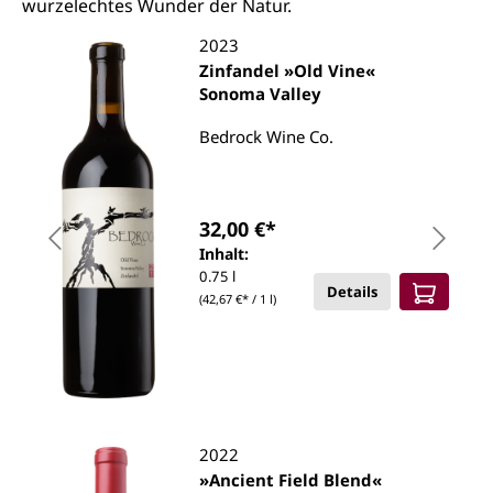
wurzelechtes Wunder der Natur.
2023
Zinfandel »Old Vine«
Sonoma Valley
Bedrock Wine Co.
32,00 €*
Inhalt:
0.75 l
Details
(42,67 €* / 1 l)
2022
»Ancient Field Blend«