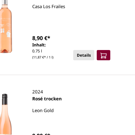
Casa Los Frailes
8,90 €*
Inhalt:
0.75 l
Details
(11,87 €* / 1 l)
2024
Rosé trocken
Leon Gold