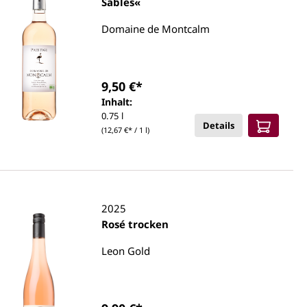
Sables«
Domaine de Montcalm
9,50 €*
Inhalt:
0.75 l
Details
(12,67 €* / 1 l)
2025
Rosé trocken
Leon Gold