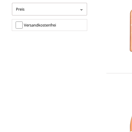
Preis
Filter hinzufügen: Versandkostenfrei
Versandkostenfrei