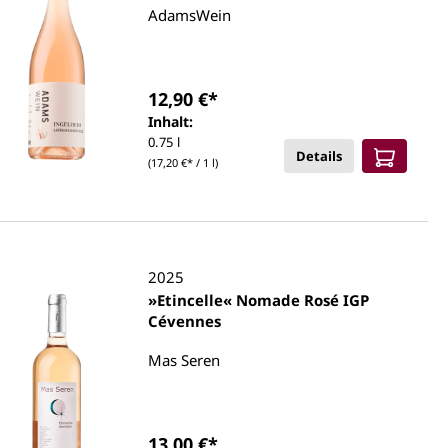
AdamsWein
12,90 €*
Inhalt:
0.75 l
Details
(17,20 €* / 1 l)
2025
»Etincelle« Nomade Rosé IGP
Cévennes
Mas Seren
13,00 €*