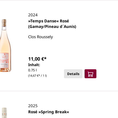
2024
»Temps Danse« Rosé
(Gamay/Pineau d´Aunis)
Clos Roussely
11,00 €*
Inhalt:
0.75 l
Details
(14,67 €* / 1 l)
2025
Rosé »Spring Break«