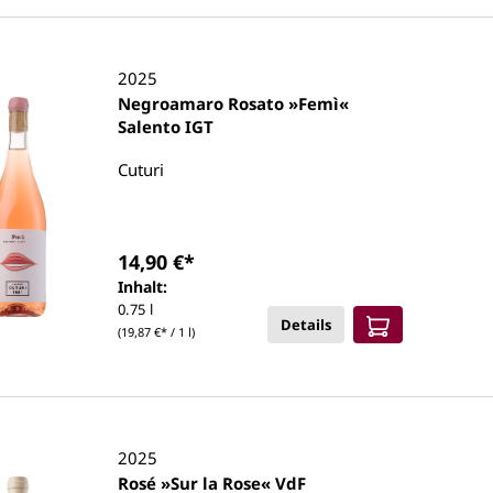
2025
Negroamaro Rosato »Femì«
Salento IGT
Cuturi
14,90 €*
Inhalt:
0.75 l
Details
(19,87 €* / 1 l)
2025
Rosé »Sur la Rose« VdF