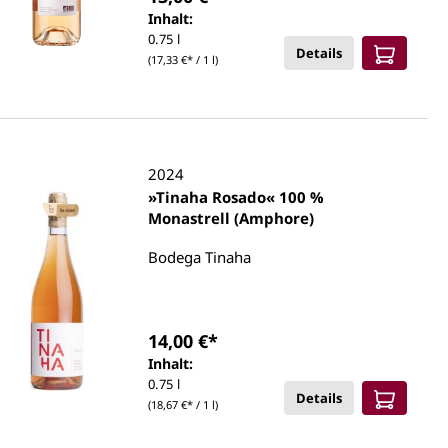
Inhalt:
0.75 l
Details
(17,33 €* / 1 l)
2024
»Tinaha Rosado« 100 %
Monastrell (Amphore)
Bodega Tinaha
14,00 €*
Inhalt:
0.75 l
Details
(18,67 €* / 1 l)