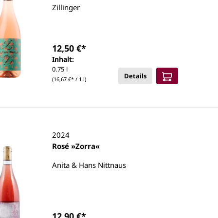
Zillinger
12,50 €*
Inhalt:
0.75 l
Details
(16,67 €* / 1 l)
2024
Rosé »Zorra«
Anita & Hans Nittnaus
12,90 €*