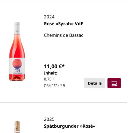
2024
Rosé »Syrah« VdF
Chemins de Bassac
11,00 €*
Inhalt:
0.75 l
Details
(14,67 €* / 1 l)
2025
Spätburgunder »Rosé«