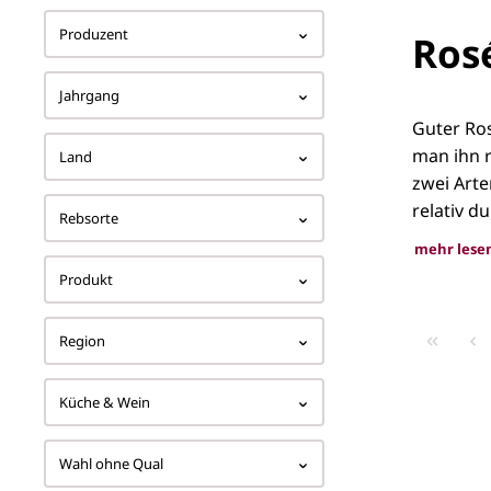
Produzent
Ros
Jahrgang
Guter Ros
man ihn 
Land
zwei Art
relativ du
Rebsorte
mehr lese
Produkt
Rosé
Region
Küche & Wein
Wahl ohne Qual