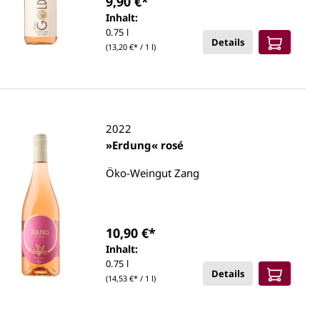
9,90 €*
Inhalt:
0.75 l
Details
(13,20 €* / 1 l)
2022
»Erdung« rosé
Öko-Weingut Zang
10,90 €*
Inhalt:
0.75 l
Details
(14,53 €* / 1 l)