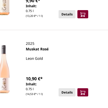
9,90 €*
Inhalt:
0.75 l
Details
(13,20 €* / 1 l)
2025
Muskat Rosé
Leon Gold
10,90 €*
Inhalt:
0.75 l
Details
(14,53 €* / 1 l)