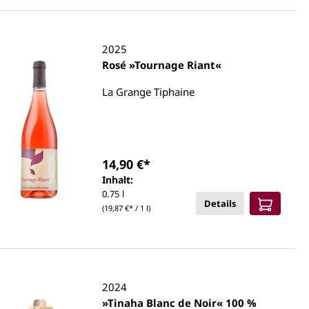
2025
Rosé »Tournage Riant«
La Grange Tiphaine
14,90 €*
Inhalt:
0.75 l
Details
(19,87 €* / 1 l)
2024
»Tinaha Blanc de Noir« 100 %