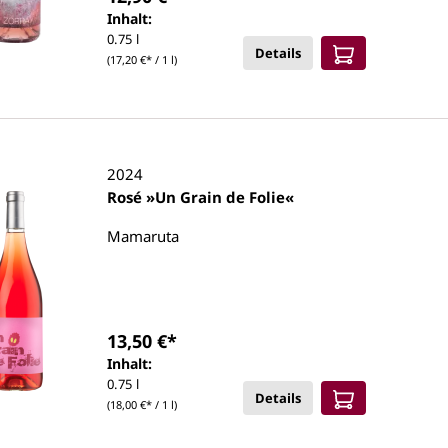
Inhalt:
0.75 l
Details
(17,20 €* / 1 l)
2024
Rosé »Un Grain de Folie«
Mamaruta
13,50 €*
Inhalt:
0.75 l
Details
(18,00 €* / 1 l)