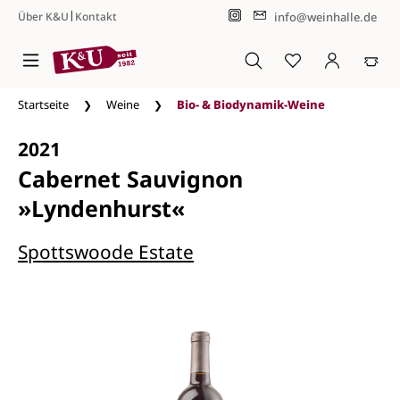
|
info@weinhalle.de
Über K&U
Kontakt
Zum Hauptinhalt springen
Startseite
Weine
Bio- & Biodynamik-Weine
2021
Cabernet Sauvignon
»Lyndenhurst«
Spottswoode Estate
Bildergalerie überspringen