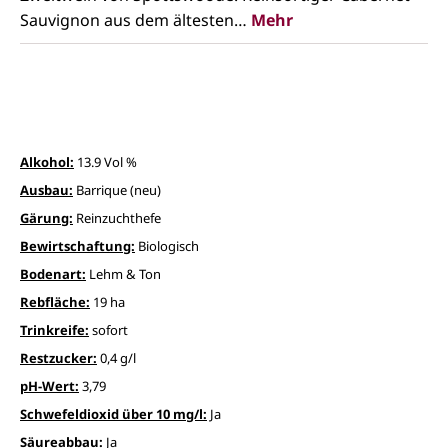
Sauvignon aus dem ältesten…
Mehr
Alkohol:
13.9 Vol %
Ausbau:
Barrique (neu)
Gärung:
Reinzuchthefe
Bewirtschaftung:
Biologisch
Bodenart:
Lehm & Ton
Rebfläche:
19 ha
Trinkreife:
sofort
Restzucker:
0,4 g/l
pH-Wert:
3,79
Schwefeldioxid über 10 mg/l:
Ja
Säureabbau:
Ja