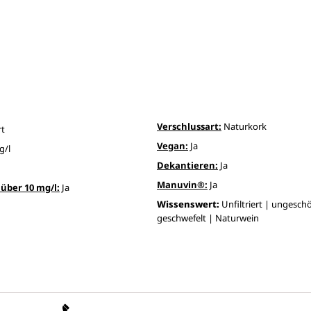
Verschlussart:
Naturkork
rt
Vegan:
Ja
g/l
Dekantieren:
Ja
Manuvin®:
Ja
über 10 mg/l:
Ja
Wissenswert:
Unfiltriert | ungesch
geschwefelt | Naturwein
Unsere Vorteile