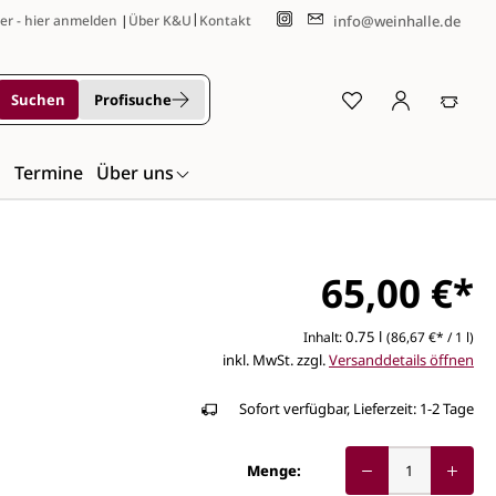
|
info@weinhalle.de
er - hier anmelden
|
Über K&U
Kontakt
Suchen
Profisuche
n
Termine
Über uns
65,00 €*
0.75 l
Inhalt:
(86,67 €* / 1 l)
inkl. MwSt. zzgl.
Versanddetails öffnen
Sofort verfügbar, Lieferzeit: 1-2 Tage
Menge: