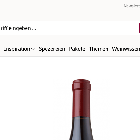
Newslett
n
Inspiration
Spezereien
Pakete
Themen
Weinwisse
Bildergalerie überspringen