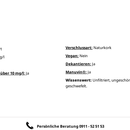
Verschlussart:
Naturkork
rt
Vegan:
Nein
g/l
Dekantieren:
Ja
Manuvin®:
Ja
über 10 mg/l:
Ja
Wissenswert:
Unfiltriert, ungeschö
geschwefelt.
Unsere Vorteile
Persönliche Beratung
0911 - 52 51 53