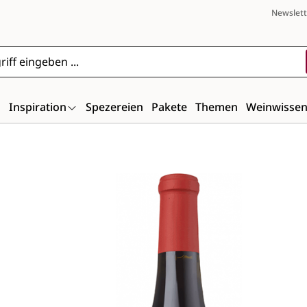
Newslett
n
Inspiration
Spezereien
Pakete
Themen
Weinwisse
Bildergalerie überspringen