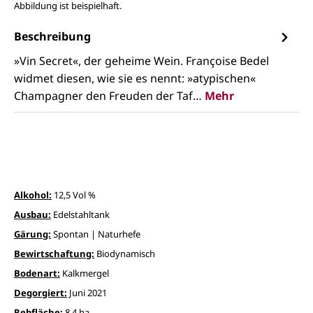
Abbildung ist beispielhaft.
Beschreibung
»Vin Secret«, der geheime Wein. Françoise Bedel
widmet diesen, wie sie es nennt: »atypischen«
Champagner den Freuden der Taf…
Mehr
Alkohol:
12,5 Vol %
Ausbau:
Edelstahltank
Gärung:
Spontan | Naturhefe
Bewirtschaftung:
Biodynamisch
Bodenart:
Kalkmergel
Degorgiert:
Juni 2021
Rebfläche:
8,4 ha