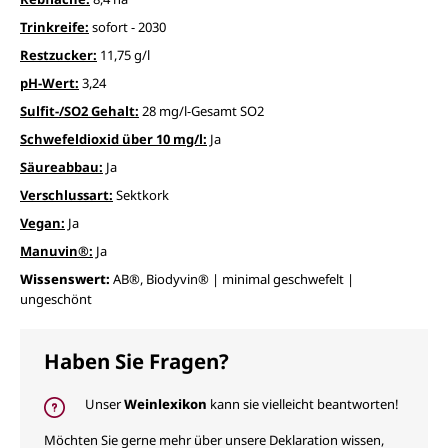
Trinkreife:
sofort - 2030
Restzucker:
11,75 g/l
pH-Wert:
3,24
Sulfit-/SO2 Gehalt:
28 mg/l-Gesamt SO2
Schwefeldioxid über 10 mg/l:
Ja
Säureabbau:
Ja
Verschlussart:
Sektkork
Vegan:
Ja
Manuvin®:
Ja
Wissenswert:
AB®, Biodyvin® | minimal geschwefelt |
ungeschönt
Haben Sie Fragen?
Unser
Weinlexikon
kann sie vielleicht beantworten!
Möchten Sie gerne mehr über unsere Deklaration wissen,