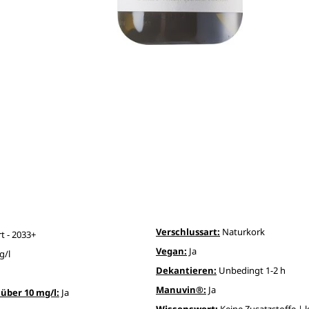
Verschlussart:
Naturkork
t - 2033+
Vegan:
Ja
g/l
Dekantieren:
Unbedingt 1-2 h
Manuvin®:
Ja
über 10 mg/l:
Ja
Wissenswert:
Keine Zusatzstoffe |