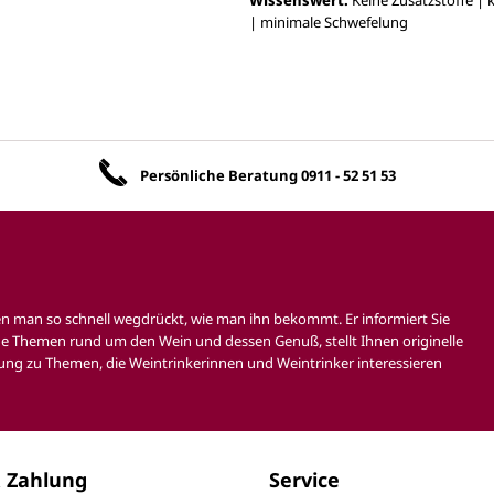
| minimale Schwefelung
Unsere Vorteile
Persönliche Beratung
0911 - 52 51 53
en man so schnell wegdrückt, wie man ihn bekommt. Er informiert Sie
e Themen rund um den Wein und dessen Genuß, stellt Ihnen originelle
ung zu Themen, die Weintrinkerinnen und Weintrinker interessieren
 Zahlung
Service