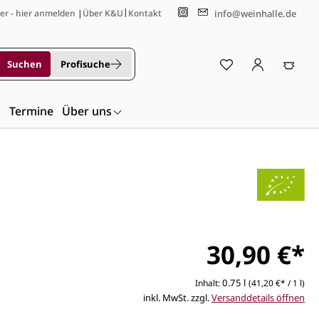
|
info@weinhalle.de
er - hier anmelden
|
Über K&U
Kontakt
Suchen
Profisuche
n
Termine
Über uns
30,90 €*
0.75 l
Inhalt:
(41,20 €* / 1 l)
inkl. MwSt. zzgl.
Versanddetails öffnen