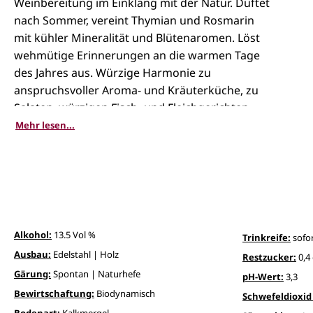
Weinbereitung im Einklang mit der Natur. Duftet
nach Sommer, vereint Thymian und Rosmarin
mit kühler Mineralität und Blütenaromen. Löst
wehmütige Erinnerungen an die warmen Tage
des Jahres aus. Würzige Harmonie zu
anspruchsvoller Aroma- und Kräuterküche, zu
Salaten, würzigen Fisch- und Fleichgerichten
vom Grill, zu Huhn und zu mediterranen Pasta-
Mehr lesen...
und Gemüsegängen. Die perfekte Alternative zu
Riesling und Chardonnay. Es lebe die Vielfalt!
Alkohol:
13.5 Vol %
Trinkreife:
sofor
Ausbau:
Edelstahl | Holz
Restzucker:
0,4 
Gärung:
Spontan | Naturhefe
pH-Wert:
3,3
Bewirtschaftung:
Biodynamisch
Schwefeldioxid 
Bodenart:
Kalkmergel