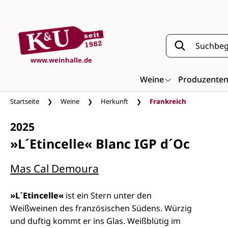
Zum Hauptinhalt springen
www.weinhalle.de
Weine
Produzente
Startseite
Weine
Herkunft
Frankreich
2025
»L´Etincelle« Blanc IGP d´Oc
Mas Cal Demoura
»L´Etincelle«
ist ein Stern unter den
Weißweinen des französischen Südens. Würzig
und duftig kommt er ins Glas. Weißblütig im