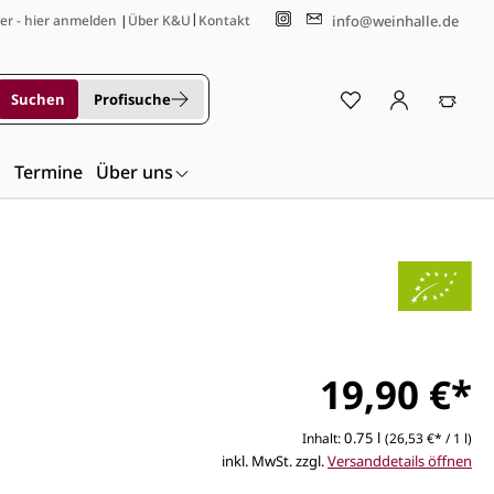
|
info@weinhalle.de
er - hier anmelden
|
Über K&U
Kontakt
Suchen
Profisuche
n
Termine
Über uns
19,90 €*
0.75 l
Inhalt:
(26,53 €* / 1 l)
inkl. MwSt. zzgl.
Versanddetails öffnen