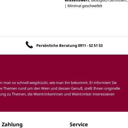
| Minimal geschwefelt
Unsere Vorteile
Persönliche Beratung
0911 - 52 51 53
en man so schnell wegdrückt, wie man ihn bekommt. Er informiert Sie
e Themen rund um den Wein und dessen Genuß, stellt Ihnen originelle
ung zu Themen, die Weintrinkerinnen und Weintrinker interessieren
 Zahlung
Service