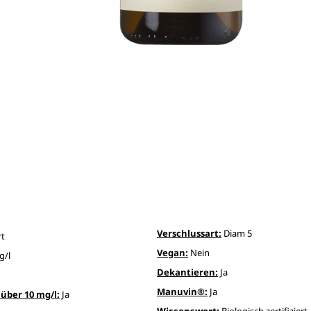
Verschlussart:
Diam 5
rt
Vegan:
Nein
g/l
Dekantieren:
Ja
Manuvin®:
Ja
über 10 mg/l:
Ja
Wissenswert:
Biologisch zertifiziert,