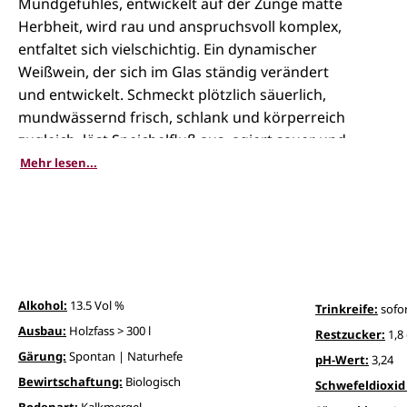
Mundgefühles, entwickelt auf der Zunge matte
Herbheit, wird rau und anspruchsvoll komplex,
entfaltet sich vielschichtig. Ein dynamischer
Weißwein, der sich im Glas ständig verändert
und entwickelt. Schmeckt plötzlich säuerlich,
mundwässernd frisch, schlank und körperreich
zugleich, löst Speichelfluß aus, agiert sauer und
karg, ohne mager zu sein, und dann endlich
Mehr lesen...
kommt sie, die merkwürdige Würze dieser
Rebsorte: Lakritze und Süßholz, ein Hauch
Curry, Safran, schwere gelbe Blüten und weißer
Flieder, im Hintergrund Jasmin. Verwirrend,
unbekannt und ungewohnt, aber aufregend.
Alkohol:
13.5 Vol %
Trinkreife:
sofo
Ausbau:
Holzfass > 300 l
Restzucker:
1,8 
Gärung:
Spontan | Naturhefe
pH-Wert:
3,24
Bewirtschaftung:
Biologisch
Schwefeldioxid 
Bodenart:
Kalkmergel