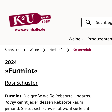
Zum Hauptinhalt springen
www.weinhalle.de
Weine
Produzente
Startseite
Weine
Herkunft
Österreich
2024
»Furmint«
Rosi Schuster
Furmint
. Die große weiße Rebsorte Ungarns.
Tocaji
kennt jeder, dessen Rebsorte kaum
jemand. Sie tut sich schwer, obwohl sie leicht