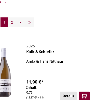
n
nland
1
2
2025
Kalk & Schiefer
Anita & Hans Nittnaus
11,90 €*
Inhalt:
0.75 l
Details
(15,87 €* / 1 l)