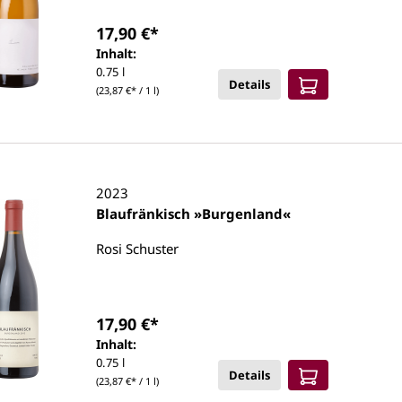
17,90 €*
Inhalt:
0.75 l
Details
(23,87 €* / 1 l)
2023
Blaufränkisch »Burgenland«
Rosi Schuster
17,90 €*
Inhalt:
0.75 l
Details
(23,87 €* / 1 l)