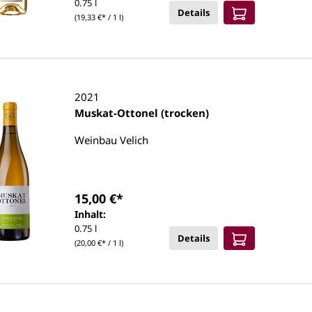
0.75 l
Details
(19,33 €* / 1 l)
2021
Muskat-Ottonel (trocken)
Weinbau Velich
15,00 €*
Inhalt:
0.75 l
Details
(20,00 €* / 1 l)