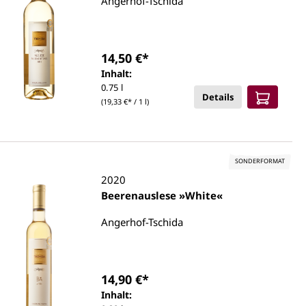
Angerhof-Tschida
14,50 €*
Inhalt:
0.75 l
Details
(19,33 €* / 1 l)
SONDERFORMAT
2020
Beerenauslese »White«
Angerhof-Tschida
14,90 €*
Inhalt: