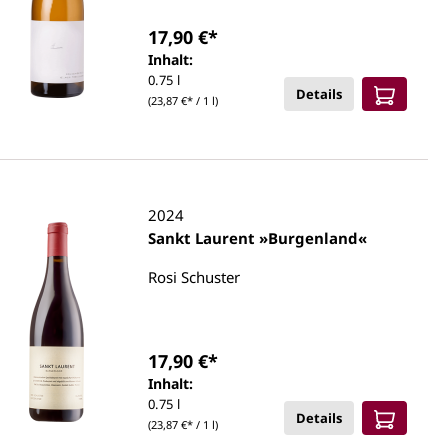
17,90 €*
Inhalt:
0.75 l
Details
(23,87 €* / 1 l)
2024
Sankt Laurent »Burgenland«
Rosi Schuster
17,90 €*
Inhalt:
0.75 l
Details
(23,87 €* / 1 l)