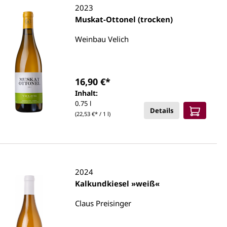
2023
Muskat-Ottonel (trocken)
Weinbau Velich
16,90 €*
Inhalt:
0.75 l
Details
(22,53 €* / 1 l)
2024
Kalkundkiesel »weiß«
Claus Preisinger