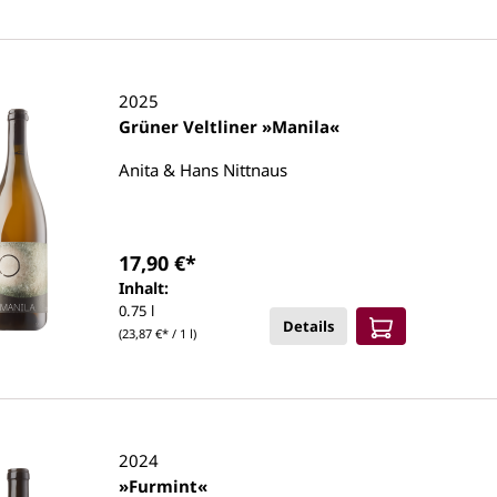
2025
Grüner Veltliner »Manila«
Anita & Hans Nittnaus
17,90 €*
Inhalt:
0.75 l
Details
(23,87 €* / 1 l)
2024
»Furmint«