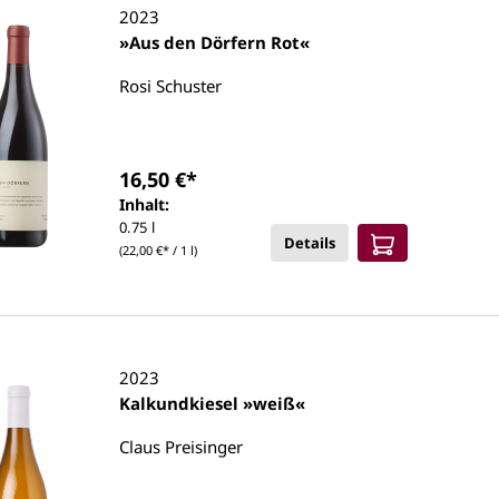
2023
»Aus den Dörfern Rot«
Rosi Schuster
16,50 €*
Inhalt:
0.75 l
Details
(22,00 €* / 1 l)
2023
Kalkundkiesel »weiß«
Claus Preisinger