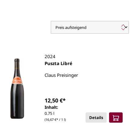
2024
Puszta Libré
Claus Preisinger
12,50 €*
Inhalt:
0.75 l
Details
(16,67 €* / 1 l)