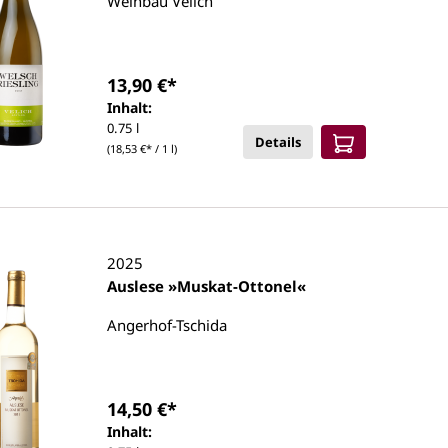
Weinbau Velich
13,90 €*
Inhalt:
0.75 l
Details
(18,53 €* / 1 l)
2025
Auslese »Muskat-Ottonel«
Angerhof-Tschida
14,50 €*
Inhalt: