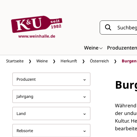
Zum Hauptinhalt springen
www.weinhalle.de
Weine
Produzente
Startseite
Weine
Herkunft
Österreich
Burgen
Produzent
Bur
Jahrgang
Während d
der undu
Land
Kultur. H
bearbeite
Rebsorte