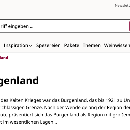
Newslett
n
Inspiration
Spezereien
Pakete
Themen
Weinwisse
land
genland
es Kalten Krieges war das Burgenland, das bis 1921 zu Un
rchlässigen Grenze. Nach der Wende gelang der Region de
eute präsentiert sich das Burgenland als Region mit großem
t im wesentlichen Lagen...