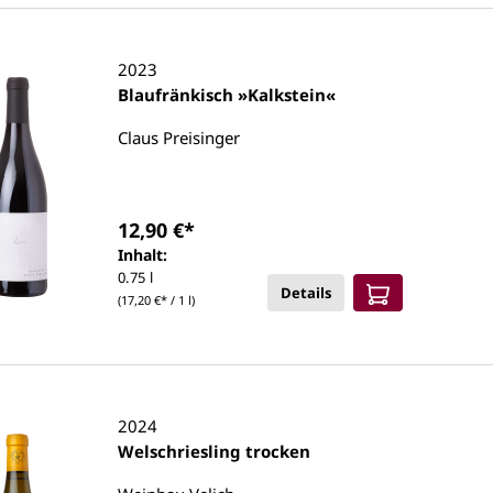
2023
Blaufränkisch »Kalkstein«
Claus Preisinger
12,90 €*
Inhalt:
0.75 l
Details
(17,20 €* / 1 l)
2024
Welschriesling trocken