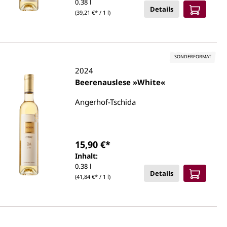
0.38 l
Details
(39,21 €* / 1 l)
SONDERFORMAT
2024
Beerenauslese »White«
Angerhof-Tschida
15,90 €*
Inhalt:
0.38 l
Details
(41,84 €* / 1 l)