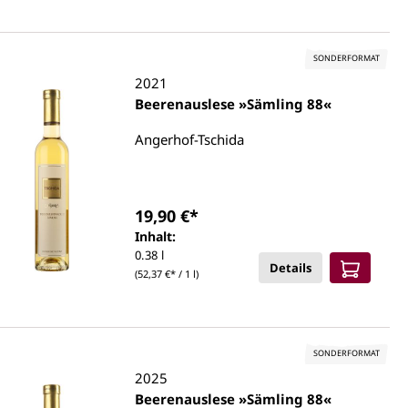
SONDERFORMAT
2021
Beerenauslese »Sämling 88«
Angerhof-Tschida
19,90 €*
Inhalt:
0.38 l
Details
(52,37 €* / 1 l)
SONDERFORMAT
2025
Beerenauslese »Sämling 88«