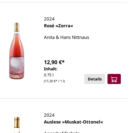
2024
Rosé »Zorra«
Anita & Hans Nittnaus
12,90 €*
Inhalt:
0.75 l
Details
(17,20 €* / 1 l)
2024
Auslese »Muskat-Ottonel«