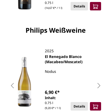
0.75 l
Details
(14,67 €* / 1 l)
Philips Weißweine
2025
El Renegado Blanco
(Macabeo/Moscatel)
Nodus
6,90 €*
Inhalt:
0.75 l
Details
(9,20 €* / 1 l)