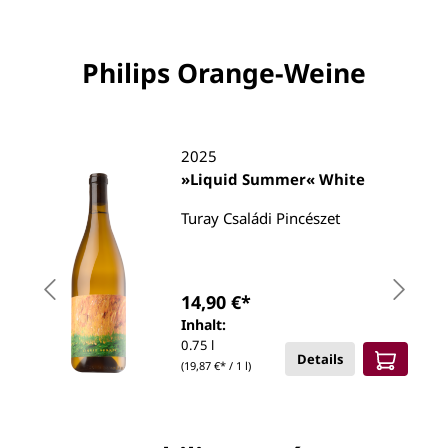
Philips Orange-Weine
2025
»Liquid Summer« White
Turay Családi Pincészet
14,90 €*
Inhalt:
0.75 l
Details
(19,87 €* / 1 l)