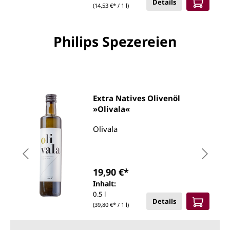
Details
(14,53 €* / 1 l)
Philips Spezereien
Extra Natives Olivenöl
»Olivala«
Olivala
19,90 €*
Inhalt:
0.5 l
Details
(39,80 €* / 1 l)