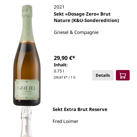
2021
Sekt »Dosage Zero« Brut
Nature (K&U-Sonderedition)
Griesel & Compagnie
29,90 €*
Inhalt:
0.75 l
Details
(39,87 €* / 1 l)
Sekt Extra Brut Reserve
Fred Loimer