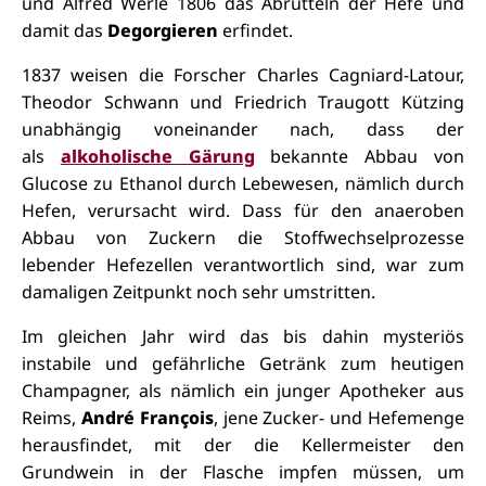
und Alfred Werlé 1806 das Abrütteln der Hefe und
damit das
Degorgieren
erfindet.
1837 weisen die Forscher Charles Cagniard-Latour,
Theodor Schwann und Friedrich Traugott Kützing
unabhängig voneinander nach, dass der
als
alkoholische Gärung
bekannte Abbau von
Glucose zu Ethanol durch Lebewesen, nämlich durch
Hefen, verursacht wird. Dass für den anaeroben
Abbau von Zuckern die Stoffwechselprozesse
lebender Hefezellen verantwortlich sind, war zum
damaligen Zeitpunkt noch sehr umstritten.
Im gleichen Jahr wird das bis dahin mysteriös
instabile und gefährliche Getränk zum heutigen
Champagner, als nämlich ein junger Apotheker aus
Reims,
André François
, jene Zucker- und Hefemenge
herausfindet, mit der die Kellermeister den
Grundwein in der Flasche impfen müssen, um