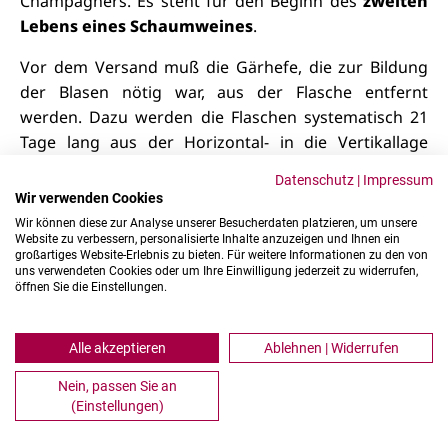
Champagners. Es steht für den Beginn des
zweiten
Lebens eines Schaumweines
.
Vor dem Versand muß die Gärhefe, die zur Bildung
der Blasen nötig war, aus der Flasche entfernt
werden. Dazu werden die Flaschen systematisch 21
Tage lang aus der Horizontal- in die Vertikallage
gerüttelt. Das geschieht heute meistens per
Datenschutz
|
Impressum
computergesteuerten Rüttelns in großen
Wir verwenden Cookies
würfelförmigen Drahtkäfigen. Bis die Flaschen
Wir können diese zur Analyse unserer Besucherdaten platzieren, um unsere
senkrecht stehen, hat sich die Hefe im Flaschenhals
Website zu verbessern, personalisierte Inhalte anzuzeigen und Ihnen ein
großartiges Website-Erlebnis zu bieten. Für weitere Informationen zu den von
gesammelt. Dieser wird so durch ein Eisbad bewegt,
uns verwendeten Cookies oder um Ihre Einwilligung jederzeit zu widerrufen,
öffnen Sie die Einstellungen.
daß die Hefe zum Pfropf gefriert. Wenn der
Kronkorken geöffnet wird, schießt dieser Eispfropf
durch den Überdruck aus der Flasche und befreit so
Alle akzeptieren
Ablehnen | Widerrufen
den Wein von der Hefe der zweiten Gärung.
Diesen
Nein, passen Sie an
Prozeß nennt man Degorgieren.
(Einstellungen)
Wenn ein Champagner degorgiert wird und seine