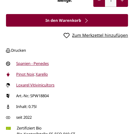
Menge:
In den Warenkorb
Zum Merkzettel hinzufügen
Drucken
Spanien - Penedes
Pinot Noir
,
Xarello
Loxarel Vitivinicultors
Art.-Nr.: SPW18804
Inhalt: 0.75l
seit 2022
Zertifiziert Bio
Bio-Kontrollstelle: ES-ECO-019-CT