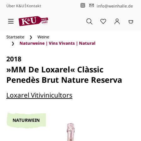
|
info@weinhalle.de
Über K&U
Kontakt
Zum Hauptinhalt springen
Startseite
Weine
Naturweine | Vins Vivants | Natural
2018
»MM De Loxarel« Clàssic
Penedès Brut Nature Reserva
Loxarel Vitivinicultors
NATURWEIN
Bildergalerie überspringen