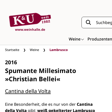
Zum Hauptinhalt springen
www.weinhalle.de
Weine
Produzente
Startseite
Weine
Lambrusco
2016
Spumante Millesimato
»Christian Bellei«
Cantina della Volta
Eine Besonderheit, die es nur von der
Cantina
della Volta
gibt:
weiß gekelterter Lambrusco