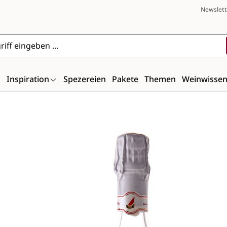
Newslett
n
Inspiration
Spezereien
Pakete
Themen
Weinwisse
Bildergalerie überspringen