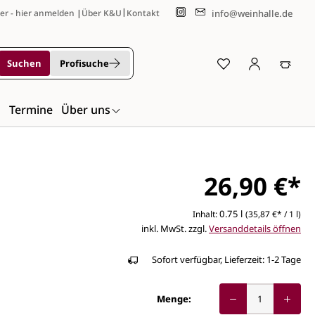
|
info@weinhalle.de
er - hier anmelden
|
Über K&U
Kontakt
Suchen
Profisuche
n
Termine
Über uns
26,90 €*
0.75 l
Inhalt:
(35,87 €* / 1 l)
inkl. MwSt. zzgl.
Versanddetails öffnen
Sofort verfügbar, Lieferzeit: 1-2 Tage
Menge: