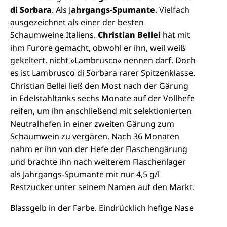
di Sorbara
. Als J
ahrgangs-Spumante
. Vielfach
ausgezeichnet als einer der besten
Schaumweine Italiens.
Christian Bellei
hat mit
ihm Furore gemacht, obwohl er ihn, weil weiß
gekeltert, nicht »Lambrusco« nennen darf.
Doch
es ist Lambrusco di Sorbara rarer Spitzenklasse.
Christian
Bellei ließ den Most nach der Gärung
in Edelstahltanks sechs Monate auf der Vollhefe
reifen, um ihn anschließend mit selektionierten
Neutralhefen in einer zweiten Gärung zum
Schaumwein zu vergären. Nach 36 Monaten
nahm er ihn von der Hefe der Flaschengärung
und brachte ihn nach weiterem Flaschenlager
als Jahrgangs-Spumante mit nur 4,5 g/l
Restzucker
unter seinem Namen auf den Markt.
Blassgelb in der Farbe. Eindrücklich hefige Nase
mit blumigen Noten, in denen man Veilchen