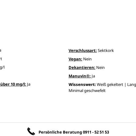
a
Verschlussart:
Sektkork
rt
Vegan:
Nein
g/l
Dekantieren:
Nein
Manuvin®:
Ja
über 10 mg/l:
Ja
Wissenswert:
Weiß gekeltert | Lang
Minimal geschwefelt
Unsere Vorteile
Persönliche Beratung
0911 - 52 51 53