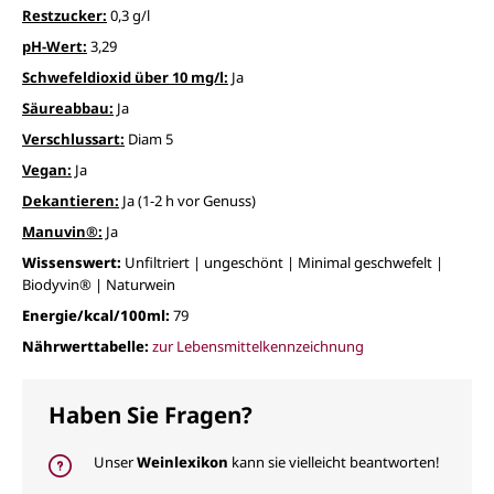
Restzucker:
0,3 g/l
pH-Wert:
3,29
Schwefeldioxid über 10 mg/l:
Ja
Säureabbau:
Ja
Verschlussart:
Diam 5
Vegan:
Ja
Dekantieren:
Ja (1-2 h vor Genuss)
Manuvin®:
Ja
Wissenswert:
Unfiltriert | ungeschönt | Minimal geschwefelt |
Biodyvin® | Naturwein
Energie/kcal/100ml:
79
Nährwerttabelle:
zur Lebensmittelkennzeichnung
Haben Sie Fragen?
Unser
Weinlexikon
kann sie vielleicht beantworten!