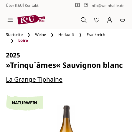
|
info@weinhalle.de
Über K&U
Kontakt
Zum Hauptinhalt springen
Startseite
Weine
Herkunft
Frankreich
Loire
2025
»Trinqu´âmes« Sauvignon blanc
La Grange Tiphaine
NATURWEIN
Bildergalerie überspringen