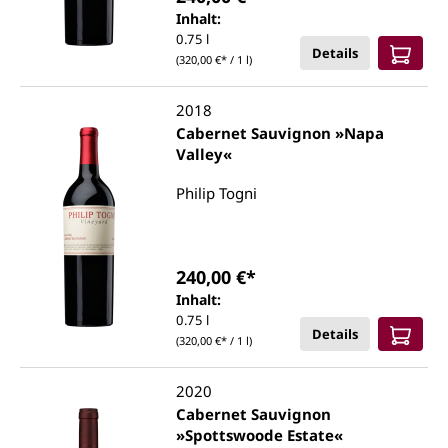
Inhalt:
0.75 l
Details
(320,00 €* / 1 l)
2018
Cabernet Sauvignon »Napa
Valley«
Philip Togni
240,00 €*
Inhalt:
0.75 l
Details
(320,00 €* / 1 l)
2020
Cabernet Sauvignon
»Spottswoode Estate«