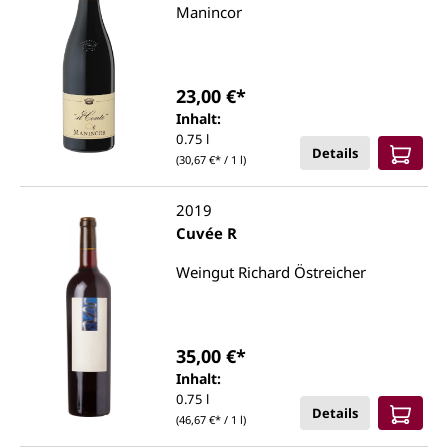
Manincor
23,00 €*
Inhalt:
0.75 l
Details
(30,67 €* / 1 l)
2019
Cuvée R
Weingut Richard Östreicher
35,00 €*
Inhalt:
0.75 l
Details
(46,67 €* / 1 l)