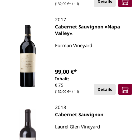
Details
(132,00 €* / 1 l)
2017
Cabernet Sauvignon »Napa
Valley«
Forman Vineyard
99,00 €*
Inhalt:
0.75 l
Details
(132,00 €* / 1 l)
2018
Cabernet Sauvignon
Laurel Glen Vineyard