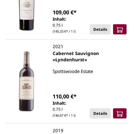
109,00 €*
Inhalt:
0.75 l
Details
(145,33 €* / 1 l)
2021
Cabernet Sauvignon
»Lyndenhurst«
Spottswoode Estate
110,00 €*
Inhalt:
0.75 l
Details
(146,67 €* / 1 l)
2019