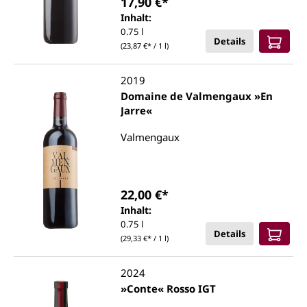
17,90 €*
Inhalt:
0.75 l
Details
(23,87 €* / 1 l)
2019
Domaine de Valmengaux »En
Jarre«
Valmengaux
22,00 €*
Inhalt:
0.75 l
Details
(29,33 €* / 1 l)
2024
»Conte« Rosso IGT