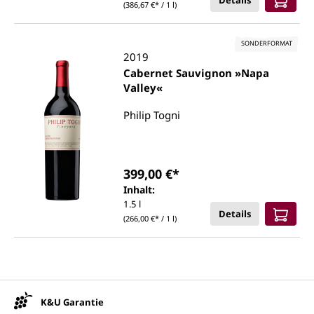
Details
(386,67 €* / 1 l)
SONDERFORMAT
2019
Cabernet Sauvignon »Napa
Valley«
Philip Togni
399,00 €*
Inhalt:
1.5 l
Details
(266,00 €* / 1 l)
Unsere Vorteile
K&U Garantie