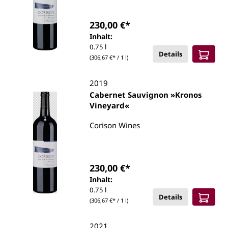
230,00 €*
Inhalt:
0.75 l
Details
(306,67 €* / 1 l)
2019
Cabernet Sauvignon »Kronos
Vineyard«
Corison Wines
230,00 €*
Inhalt:
0.75 l
Details
(306,67 €* / 1 l)
2021