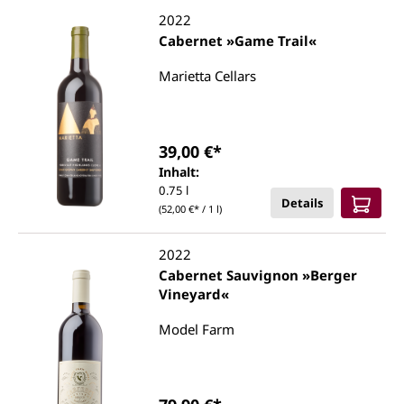
2022
Cabernet »Game Trail«
Marietta Cellars
39,00 €*
Inhalt:
0.75 l
Details
(52,00 €* / 1 l)
2022
Cabernet Sauvignon »Berger
Vineyard«
Model Farm