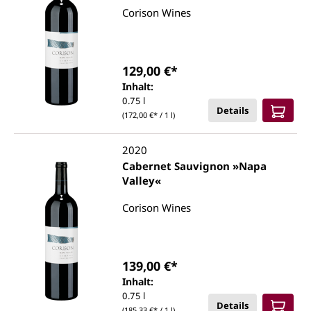
Corison Wines
129,00 €*
Inhalt:
0.75 l
Details
(172,00 €* / 1 l)
2020
Cabernet Sauvignon »Napa
Valley«
Corison Wines
139,00 €*
Inhalt:
0.75 l
Details
(185,33 €* / 1 l)