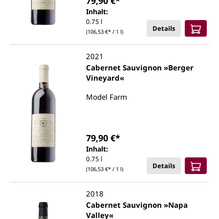
79,90 €*
Inhalt:
0.75 l
Details
(106,53 €* / 1 l)
2021
Cabernet Sauvignon »Berger
Vineyard«
Model Farm
79,90 €*
Inhalt:
0.75 l
Details
(106,53 €* / 1 l)
2018
Cabernet Sauvignon »Napa
Valley«