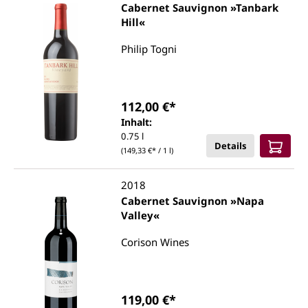
Cabernet Sauvignon »Tanbark
Hill«
Philip Togni
112,00 €*
Inhalt:
0.75 l
Details
(149,33 €* / 1 l)
2018
Cabernet Sauvignon »Napa
Valley«
Corison Wines
119,00 €*