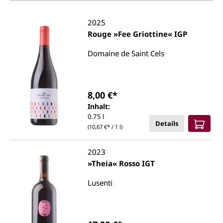
2025
Rouge »Fee Griottine« IGP
Domaine de Saint Cels
8,00 €*
Inhalt:
0.75 l
Details
(10,67 €* / 1 l)
2023
»Theia« Rosso IGT
Lusenti