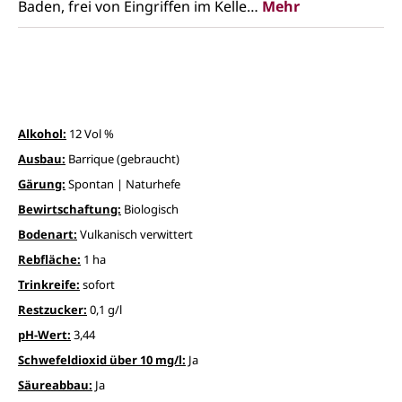
Baden, frei von Eingriffen im Kelle…
Mehr
Alkohol:
12 Vol %
Ausbau:
Barrique (gebraucht)
Gärung:
Spontan | Naturhefe
Bewirtschaftung:
Biologisch
Bodenart:
Vulkanisch verwittert
Rebfläche:
1 ha
Trinkreife:
sofort
Restzucker:
0,1 g/l
pH-Wert:
3,44
Schwefeldioxid über 10 mg/l:
Ja
Säureabbau:
Ja