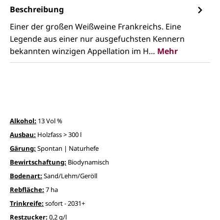
Beschreibung
Einer der großen Weißweine Frankreichs. Eine
Legende aus einer nur ausgefuchsten Kennern
bekannten winzigen Appellation im H…
Mehr
Alkohol:
13 Vol %
Ausbau:
Holzfass > 300 l
Gärung:
Spontan | Naturhefe
Bewirtschaftung:
Biodynamisch
Bodenart:
Sand/Lehm/Geröll
Rebfläche:
7 ha
Trinkreife:
sofort - 2031+
Restzucker:
0,2 g/l