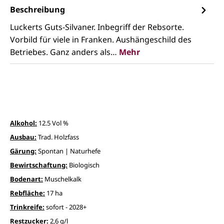
Beschreibung
Luckerts Guts-Silvaner. Inbegriff der Rebsorte.
Vorbild für viele in Franken. Aushängeschild des
Betriebes. Ganz anders als…
Mehr
Alkohol:
12.5 Vol %
Ausbau:
Trad. Holzfass
Gärung:
Spontan | Naturhefe
Bewirtschaftung:
Biologisch
Bodenart:
Muschelkalk
Rebfläche:
17 ha
Trinkreife:
sofort - 2028+
Restzucker:
2,6 g/l