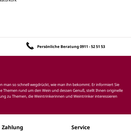
Unsere Vorteile
Persönliche Beratung
0911 - 52 51 53
en man so schnell wegdrückt, wie man ihn bekommt. Er informiert Sie
e Themen rund um den Wein und dessen Genuß, stellt Ihnen originelle
ung zu Themen, die Weintrinkerinnen und Weintrinker interessieren
 Zahlung
Service