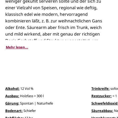
weniger gekühlt servieren sollte und der sich zu
einer Vielzahl von Speisen, regional wie deftig,
klassisch edel wie modern, hervorragend
kombinieren läßt, z. B. zur weihnachtlichen Gans
oder Ente. Säurearm aber frisch im Trunk, weich
und mild wirkend, aber mit genau der richtigen
Dosis Gerbstoff und Struktur ausgestattet, um
auch hohe Ansprüche an Trinkfluß und
Mehr lesen...
Wertigkeit souverän zu erfüllen. Hannes
Schuster setzt mit seinem St. Laurent souveräne
Akzente in Österreichs bunter Rotweinszene.
Alkohol:
12 Vol %
Trinkreife:
sofo
Ausbau:
Holzfass > 300 l
Restzucker:
< 1 
Gärung:
Spontan | Naturhefe
Schwefeldioxid 
Bodenart:
Schiefer
Säureabbau:
Ne
Rebfläche:
13 ha
Verschlussart: