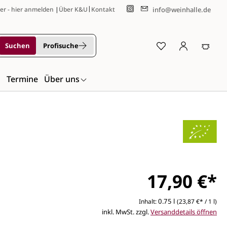
|
info@weinhalle.de
er - hier anmelden
|
Über K&U
Kontakt
Suchen
Profisuche
n
Termine
Über uns
17,90 €*
0.75 l
Inhalt:
(23,87 €* / 1 l)
inkl. MwSt. zzgl.
Versanddetails öffnen