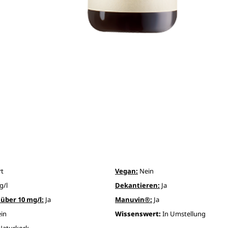
rt
Vegan:
Nein
g/l
Dekantieren:
Ja
über 10 mg/l:
Ja
Manuvin®:
Ja
in
Wissenswert:
In Umstellung
Naturkork