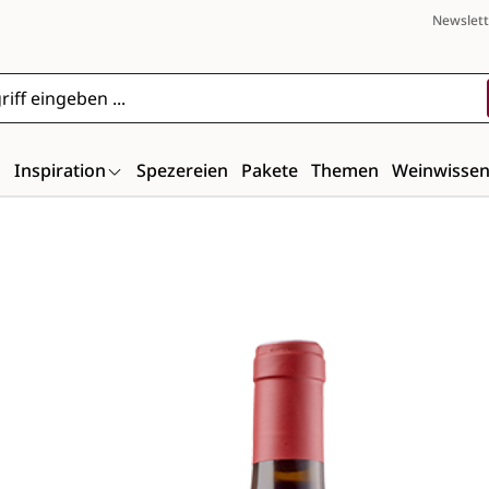
Newslett
n
Inspiration
Spezereien
Pakete
Themen
Weinwisse
Bildergalerie überspringen