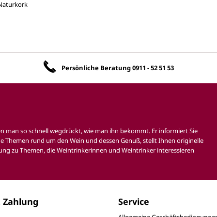
Naturkork
Unsere Vorteile
Persönliche Beratung
0911 - 52 51 53
en man so schnell wegdrückt, wie man ihn bekommt. Er informiert Sie
e Themen rund um den Wein und dessen Genuß, stellt Ihnen originelle
ung zu Themen, die Weintrinkerinnen und Weintrinker interessieren
 Zahlung
Service