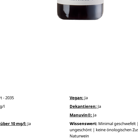
t - 2035
Vegan:
Ja
g/l
Dekantieren:
Ja
Manuvin®:
Ja
über 10 mg/l:
Ja
Wissenswert:
Minimal geschwefelt | 
ungeschönt | keine önologischen Zus
Naturwein