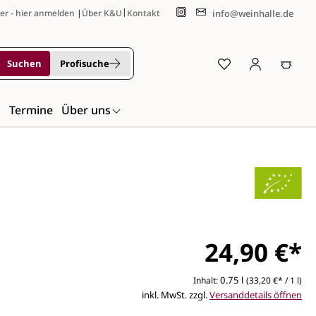
|
info@weinhalle.de
er - hier anmelden
|
Über K&U
Kontakt
Suchen
Profisuche
n
Termine
Über uns
24,90 €*
0.75 l
Inhalt:
(33,20 €* / 1 l)
inkl. MwSt. zzgl.
Versanddetails öffnen