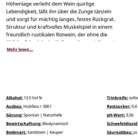
Höhenlage verleiht dem Wein quirlige
Lebendigkeit, läßt ihn über die Zunge tänzeln
und sorgt für mächtig langes, festes Rückgrat.
Struktur und kraftvolles Muskelspiel in einem
freundlich rustikalen Rotwein, der ohne die
übliche Schminke im Keller auskommt. Kommt
mit Tomaten, Fett und Röstaromen vortrefflich
Mehr lesen...
zurecht, am Grill macht er richtig Stimmung, im
Winter begleitet er Geschmortes aus dem Ofen,
insbesondere Ente, Gans und Wild, in glücklich
machender Perfektion.
Alkohol:
13.5 Vol %
Trinkreife:
sofor
Ausbau:
Holzfass > 300 l
Restzucker:
0,4 
Gärung:
Spontan | Naturhefe
pH-Wert:
3,56
Bewirtschaftung:
Biodynamisch
Schwefeldioxid 
Bodenart:
Sandstein | Keuper
Säureabbau:
Ja