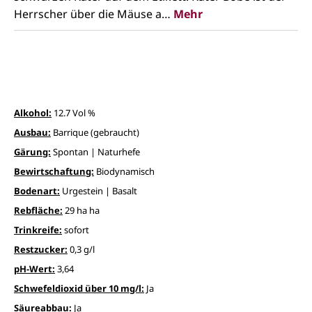
Herrscher über die Mäuse a…
Mehr
Alkohol:
12.7 Vol %
Ausbau:
Barrique (gebraucht)
Gärung:
Spontan | Naturhefe
Bewirtschaftung:
Biodynamisch
Bodenart:
Urgestein | Basalt
Rebfläche:
29 ha ha
Trinkreife:
sofort
Restzucker:
0,3 g/l
pH-Wert:
3,64
Schwefeldioxid über 10 mg/l:
Ja
Säureabbau:
Ja