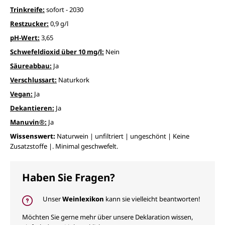
Trinkreife:
sofort - 2030
Restzucker:
0,9 g/l
pH-Wert:
3,65
Schwefeldioxid über 10 mg/l:
Nein
Säureabbau:
Ja
Verschlussart:
Naturkork
Vegan:
Ja
Dekantieren:
Ja
Manuvin®:
Ja
Wissenswert:
Naturwein | unfiltriert | ungeschönt | Keine
Zusatzstoffe |. Minimal geschwefelt.
Haben Sie Fragen?
Unser
Weinlexikon
kann sie vielleicht beantworten!
Möchten Sie gerne mehr über unsere Deklaration wissen,