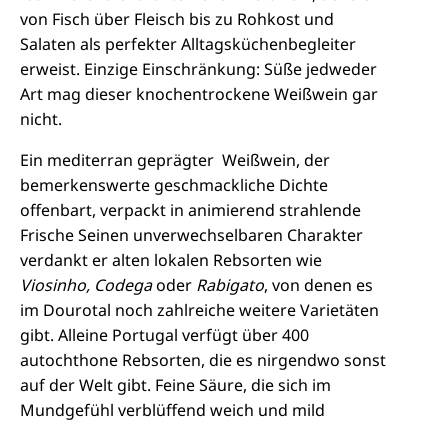
von Fisch über Fleisch bis zu Rohkost und
Salaten als perfekter Alltagsküchenbegleiter
erweist. Einzige Einschränkung: Süße jedweder
Art mag dieser knochentrockene Weißwein gar
nicht.
Ein mediterran geprägter Weißwein, der
bemerkenswerte geschmackliche Dichte
offenbart, verpackt in animierend strahlende
Frische Seinen
unverwechselbaren Charakter
verdankt er alten lokalen Rebsorten wie
Viosinho, Codega
oder
Rabigato
, von denen es
im Dourotal noch zahlreiche weitere Varietäten
gibt. Alleine Portugal verfügt über 400
autochthone Rebsorten, die es nirgendwo sonst
auf der Welt gibt. Feine Säure, die sich im
Mundgefühl verblüffend weich und mild
präsentiert, zieht den Wein wie auf einer Linie