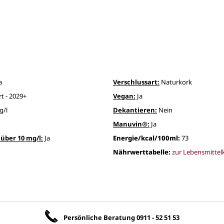
a
Verschlussart:
Naturkork
rt - 2029+
Vegan:
Ja
g/l
Dekantieren:
Nein
Manuvin®:
Ja
über 10 mg/l:
Ja
Energie/kcal/100ml:
73
Nährwerttabelle:
zur Lebensmitte
Unsere Vorteile
Persönliche Beratung
0911 - 52 51 53