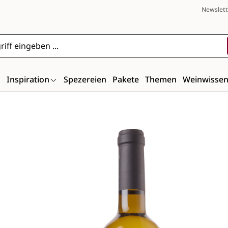
Newslett
n
Inspiration
Spezereien
Pakete
Themen
Weinwisse
Bildergalerie überspringen