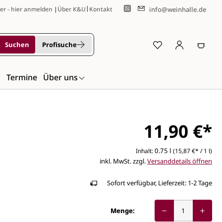
|
info@weinhalle.de
er - hier anmelden
|
Über K&U
Kontakt
Suchen
Profisuche
n
Termine
Über uns
11,90 €*
0.75 l
Inhalt:
(15,87 €* / 1 l)
inkl. MwSt. zzgl.
Versanddetails öffnen
Sofort verfügbar, Lieferzeit: 1-2 Tage
Menge: