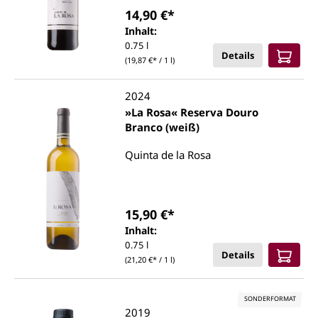
14,90 €*
Inhalt:
0.75 l
Details
(19,87 €* / 1 l)
2024
»La Rosa« Reserva Douro
Branco (weiß)
Quinta de la Rosa
15,90 €*
Inhalt:
0.75 l
Details
(21,20 €* / 1 l)
SONDERFORMAT
2019