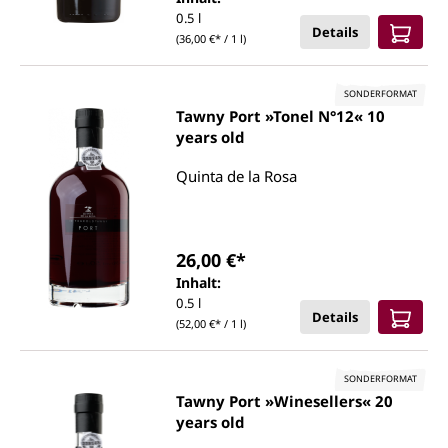
0.5 l
Details
(36,00 €* / 1 l)
SONDERFORMAT
Tawny Port »Tonel N°12« 10
years old
Quinta de la Rosa
26,00 €*
Inhalt:
0.5 l
Details
(52,00 €* / 1 l)
SONDERFORMAT
Tawny Port »Winesellers« 20
years old