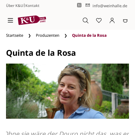
|
info@weinhalle.de
Über K&U
Kontakt
Zum Hauptinhalt springen
Startseite
Produzenten
Quinta de la Rosa
Quinta de la Rosa
Ohne sie wäre der Douro nicht das, was er