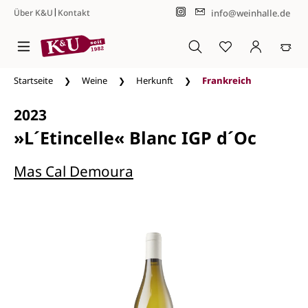
|
info@weinhalle.de
Über K&U
Kontakt
Zum Hauptinhalt springen
Startseite
Weine
Herkunft
Frankreich
2023
»L´Etincelle« Blanc IGP d´Oc
Mas Cal Demoura
Bildergalerie überspringen