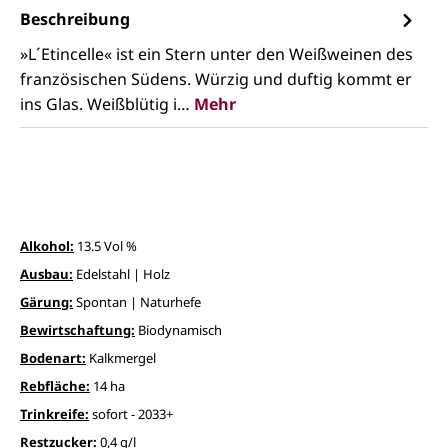
Beschreibung
»L´Etincelle« ist ein Stern unter den Weißweinen des
französischen Südens. Würzig und duftig kommt er
ins Glas. Weißblütig i…
Mehr
Alkohol:
13.5 Vol %
Ausbau:
Edelstahl | Holz
Gärung:
Spontan | Naturhefe
Bewirtschaftung:
Biodynamisch
Bodenart:
Kalkmergel
Rebfläche:
14 ha
Trinkreife:
sofort - 2033+
Restzucker:
0,4 g/l