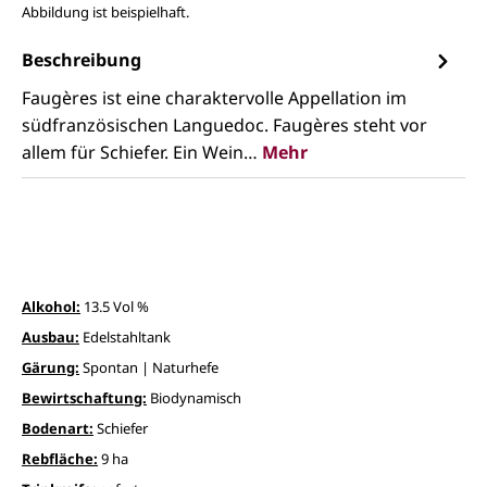
Abbildung ist beispielhaft.
Beschreibung
Faugères ist eine charaktervolle Appellation im
südfranzösischen Languedoc. Faugères steht vor
allem für Schiefer. Ein Wein…
Mehr
Alkohol:
13.5 Vol %
Ausbau:
Edelstahltank
Gärung:
Spontan | Naturhefe
Bewirtschaftung:
Biodynamisch
Bodenart:
Schiefer
Rebfläche:
9 ha