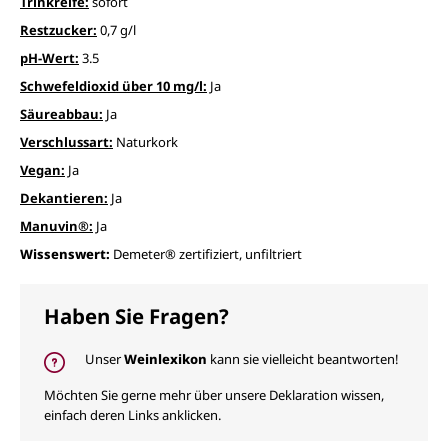
Trinkreife:
sofort
Restzucker:
0,7 g/l
pH-Wert:
3.5
Schwefeldioxid über 10 mg/l:
Ja
Säureabbau:
Ja
Verschlussart:
Naturkork
Vegan:
Ja
Dekantieren:
Ja
Manuvin®:
Ja
Wissenswert:
Demeter® zertifiziert, unfiltriert
Haben Sie Fragen?
Unser
Weinlexikon
kann sie vielleicht beantworten!
Möchten Sie gerne mehr über unsere Deklaration wissen,
einfach deren Links anklicken.