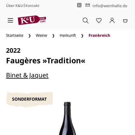
|
info@weinhalle.de
Über K&U
Kontakt
Zum Hauptinhalt springen
Startseite
Weine
Herkunft
Frankreich
2022
Faugères »Tradition«
Binet & Jaquet
SONDERFORMAT
Bildergalerie überspringen