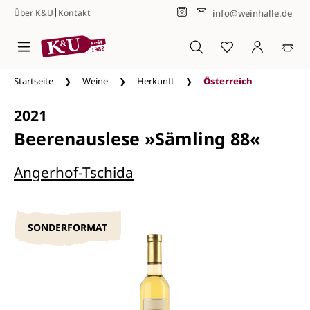
|
info@weinhalle.de
Über K&U
Kontakt
Zum Hauptinhalt springen
Startseite
Weine
Herkunft
Österreich
2021
Beerenauslese »Sämling 88«
Angerhof-Tschida
SONDERFORMAT
Bildergalerie überspringen