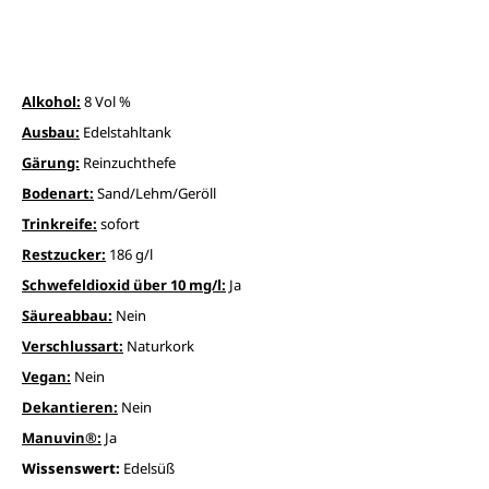
Alkohol:
8 Vol %
Ausbau:
Edelstahltank
Gärung:
Reinzuchthefe
Bodenart:
Sand/Lehm/Geröll
Trinkreife:
sofort
Restzucker:
186 g/l
Schwefeldioxid über 10 mg/l:
Ja
Säureabbau:
Nein
Verschlussart:
Naturkork
Vegan:
Nein
Dekantieren:
Nein
Manuvin®:
Ja
Wissenswert:
Edelsüß