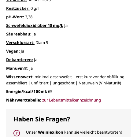
Restzucker:
0 g/l
pH-Wert:
3,38
Schwefeldioxid über 10 mg/l:
Ja
Säureabbau:
Ja
Verschlussart:
Diam 5
Vegan:
Ja
Dekantieren:
Ja
Manuvin®:
Ja
Wissenswert:
minimal geschwefelt | erst kurz vor der Abfüllung
assembliert | unfiltriert | ungeschönt | Naturwein (VinNatur®)
Energie/kcal/100ml:
65
Nährwerttabelle:
zur Lebensmittelkennzeichnung
Haben Sie Fragen?
Unser
Weinlexikon
kann sie vielleicht beantworten!