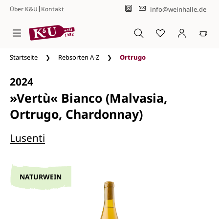
|
info@weinhalle.de
Über K&U
Kontakt
Zum Hauptinhalt springen
Startseite
Rebsorten A-Z
Ortrugo
2024
»Vertù« Bianco (Malvasia,
Ortrugo, Chardonnay)
Lusenti
NATURWEIN
Bildergalerie überspringen