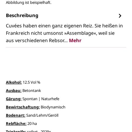
Abbildung ist beispielhaft.
Beschreibung
Cuvées haben einen ganz eigenen Reiz. Sie heißen in
Frankreich nicht umsonst »Assemblage«, weil sie
aus verschiedenen Rebsor…
Mehr
Alkohol:
12.5 Vol %
Ausbau:
Betontank
Gärung:
Spontan | Naturhefe
Bewirtschaftung:
Biodynamisch
Bodenart:
Sand/Lehm/Geröll
Rebfläche:
20 ha
Trinkreife:
sofort - 2029+