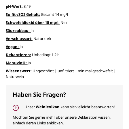
pH-Wert:
3,49
Sulfit-/SO2 Gehalt:
Gesamt 14 mg/l
Schwefeldioxid über 10 mg/l:
Nein
Säureabbau:
Ja
Verschlussart:
Naturkork
Vegan:
Ja
Dekantieren:
Unbedingt 1.2 h
Manuvin®:
Ja
Wissenswert:
Ungeschönt | unfiltriert | minimal geschwefelt |
Naturwein
Haben Sie Fragen?
Unser
Weinlexikon
kann sie vielleicht beantworten!
Möchten Sie gerne mehr über unsere Deklaration wissen,
einfach deren Links anklicken.