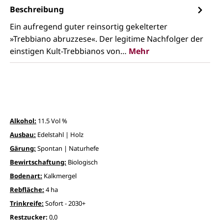
Beschreibung
Ein aufregend guter reinsortig gekelterter
»Trebbiano abruzzese«. Der legitime Nachfolger der
einstigen Kult-Trebbianos von…
Mehr
Alkohol:
11.5 Vol %
Ausbau:
Edelstahl | Holz
Gärung:
Spontan | Naturhefe
Bewirtschaftung:
Biologisch
Bodenart:
Kalkmergel
Rebfläche:
4 ha
Trinkreife:
Sofort - 2030+
Restzucker:
0,0