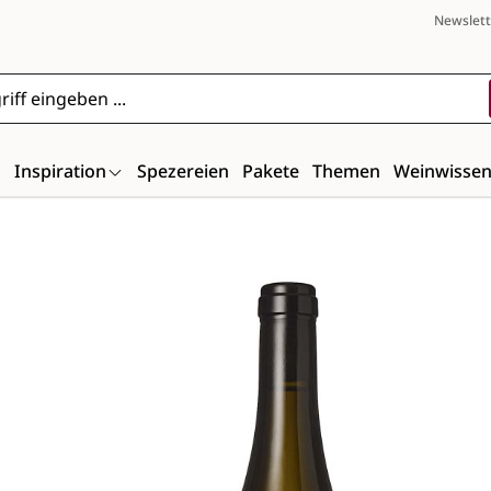
Newslett
n
Inspiration
Spezereien
Pakete
Themen
Weinwisse
Bildergalerie überspringen