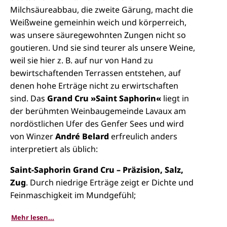
Milchsäureabbau, die zweite Gärung, macht die
Weißweine gemeinhin weich und körperreich,
was unsere säuregewohnten Zungen nicht so
goutieren. Und sie sind teurer als unsere Weine,
weil sie hier z. B. auf nur von
Hand
zu
bewirtschaftenden Terrassen entstehen
, auf
denen
hohe Erträge nicht zu erwirtschaften
sind. Das
Grand Cru »Saint Saphorin«
liegt in
der berühmten Weinbaugemeinde Lavaux am
nordöstlichen Ufer des Genfer Sees und wird
von Winzer
André
Belard
erfreulich anders
interpretiert als üblich:
Saint-Saphorin Grand Cru – Präzision, Salz,
Zug
. Durch niedrige Erträge zeigt er Dichte und
Feinmaschigkeit im Mundgefühl;
knochentrocken, mundwässernd herb, mit jener
Mehr lesen...
griffigen Salzigkeit an den Zungenrändern, die