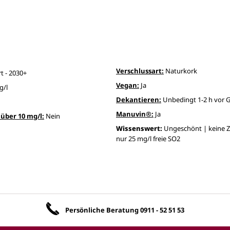
Verschlussart:
Naturkork
t - 2030+
Vegan:
Ja
g/l
Dekantieren:
Unbedingt 1-2 h vor 
Manuvin®:
Ja
über 10 mg/l:
Nein
Wissenswert:
Ungeschönt | keine Z
nur 25 mg/l freie SO2
Unsere Vorteile
Persönliche Beratung
0911 - 52 51 53