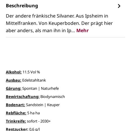
Beschreibung
Der andere fränkische Silvaner. Aus Ipsheim in
Mittelfranken. Von Keuperboden. Der prägt hier
aber anders, als man ihn in Ip…
Mehr
Alkohol:
11.5 Vol %
Ausbau:
Edelstahltank
Gärung:
Spontan | Naturhefe
Bewirtschaftung:
Biodynamisch
Bodenart:
Sandstein | Keuper
Rebfläche:
5 ha ha
Trinkreife:
sofort - 2030+
Restzucker:
0,6 g/l