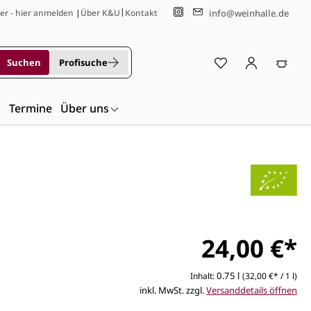
|
info@weinhalle.de
er - hier anmelden
|
Über K&U
Kontakt
Suchen
Profisuche
n
Termine
Über uns
24,00 €*
0.75 l
Inhalt:
(32,00 €* / 1 l)
inkl. MwSt. zzgl.
Versanddetails öffnen