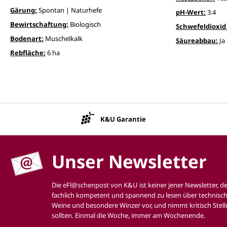
Gärung:
Spontan | Naturhefe
pH-Wert:
3.4
Bewirtschaftung:
Biologisch
Schwefeldioxid 
Bodenart:
Muschelkalk
Säureabbau:
Ja
Rebfläche:
6 ha
K&U Garantie
Unser Newsletter
Die eFl@schenpost von K&U ist keiner jener Newsletter, d
fachlich kompetent und spannend zu lesen über technisch
Weine und besondere Winzer vor, und nimmt kritisch Stell
sollten. Einmal die Woche, immer am Wochenende.