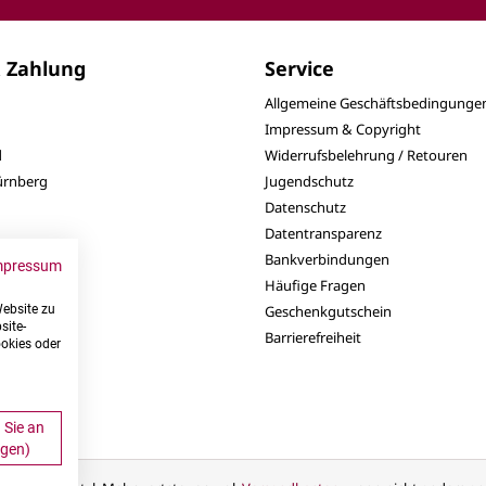
 Zahlung
Service
Allgemeine Geschäftsbedingunge
Impressum & Copyright
d
Widerrufsbelehrung / Retouren
Nürnberg
Jugendschutz
Datenschutz
Datentransparenz
Bankverbindungen
mpressum
Häufige Fragen
Website zu
Geschenkgutschein
site-
Barrierefreiheit
ookies oder
 Sie an
ngen)