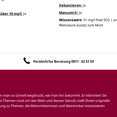
Dekantieren:
Ja
Manuvin®:
Ja
über 10 mg/l:
Ja
Wissenswert:
51 mg/l freie SO2 | u
Weinsäure-Zusatz zum Most
Unsere Vorteile
Persönliche Beratung
0911 - 52 51 53
en man so schnell wegdrückt, wie man ihn bekommt. Er informiert Sie
e Themen rund um den Wein und dessen Genuß, stellt Ihnen originelle
ung zu Themen, die Weintrinkerinnen und Weintrinker interessieren