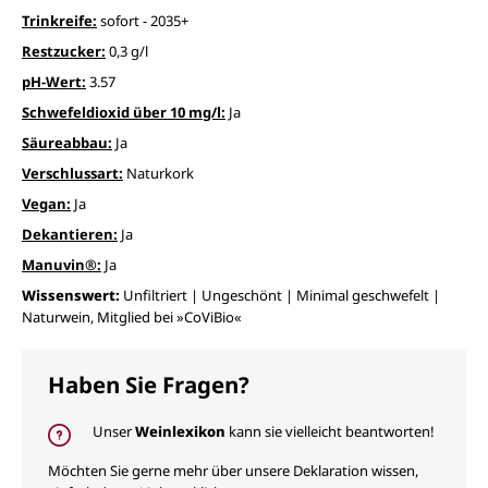
Trinkreife:
sofort - 2035+
Restzucker:
0,3 g/l
pH-Wert:
3.57
Schwefeldioxid über 10 mg/l:
Ja
Säureabbau:
Ja
Verschlussart:
Naturkork
Vegan:
Ja
Dekantieren:
Ja
Manuvin®:
Ja
Wissenswert:
Unfiltriert | Ungeschönt | Minimal geschwefelt |
Naturwein, Mitglied bei »CoViBio«
Haben Sie Fragen?
Unser
Weinlexikon
kann sie vielleicht beantworten!
Möchten Sie gerne mehr über unsere Deklaration wissen,