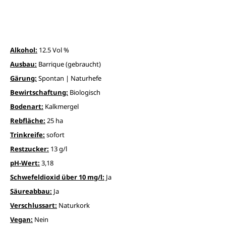
Alkohol:
12.5 Vol %
Ausbau:
Barrique (gebraucht)
Gärung:
Spontan | Naturhefe
Bewirtschaftung:
Biologisch
Bodenart:
Kalkmergel
Rebfläche:
25 ha
Trinkreife:
sofort
Restzucker:
13 g/l
pH-Wert:
3,18
Schwefeldioxid über 10 mg/l:
Ja
Säureabbau:
Ja
Verschlussart:
Naturkork
Vegan:
Nein