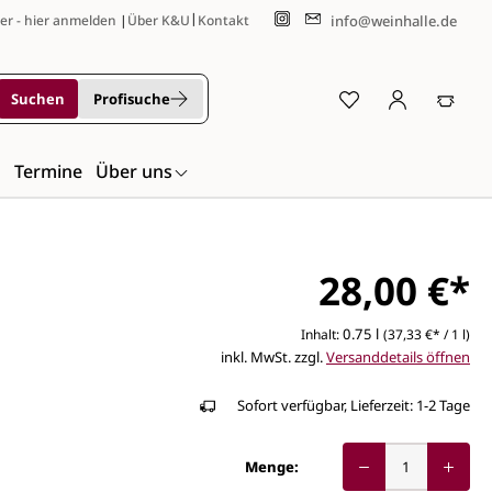
|
info@weinhalle.de
er - hier anmelden
|
Über K&U
Kontakt
Suchen
Profisuche
n
Termine
Über uns
28,00 €*
0.75 l
Inhalt:
(37,33 €* / 1 l)
inkl. MwSt. zzgl.
Versanddetails öffnen
Sofort verfügbar, Lieferzeit: 1-2 Tage
Menge: