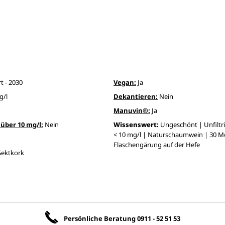
t - 2030
Vegan:
Ja
g/l
Dekantieren:
Nein
Manuvin®:
Ja
über 10 mg/l:
Nein
Wissenswert:
Ungeschönt | Unfiltri
< 10 mg/l | Naturschaumwein | 30 
Flaschengärung auf der Hefe
Sektkork
Unsere Vorteile
Persönliche Beratung
0911 - 52 51 53