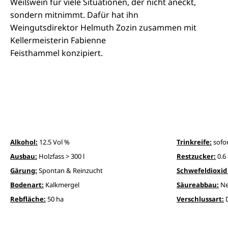
Weißwein für viele Situationen, der nicht aneckt,
sondern mitnimmt. Dafür hat ihn
Weingutsdirektor Helmuth Zozin zusammen mit
Kellermeisterin Fabienne
Feisthammel konzipiert.
Alkohol:
12.5 Vol %
Trinkreife:
sofo
Ausbau:
Holzfass > 300 l
Restzucker:
0.6 
Gärung:
Spontan & Reinzucht
Schwefeldioxid 
Bodenart:
Kalkmergel
Säureabbau:
Ne
Rebfläche:
50 ha
Verschlussart: