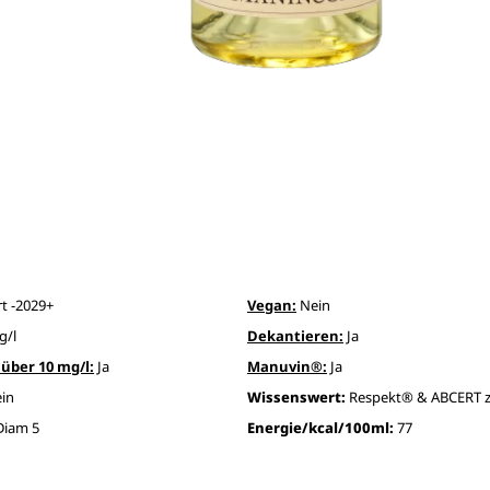
rt -2029+
Vegan:
Nein
g/l
Dekantieren:
Ja
über 10 mg/l:
Ja
Manuvin®:
Ja
in
Wissenswert:
Respekt® & ABCERT zer
Diam 5
Energie/kcal/100ml:
77