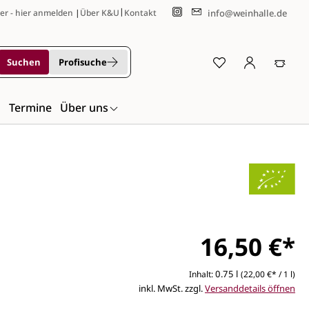
|
info@weinhalle.de
er - hier anmelden
|
Über K&U
Kontakt
Suchen
Profisuche
n
Termine
Über uns
16,50 €*
0.75 l
Inhalt:
(22,00 €* / 1 l)
inkl. MwSt. zzgl.
Versanddetails öffnen