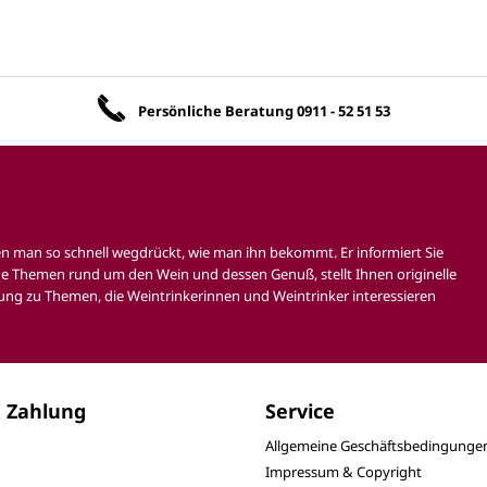
Unsere Vorteile
Persönliche Beratung
0911 - 52 51 53
en man so schnell wegdrückt, wie man ihn bekommt. Er informiert Sie
e Themen rund um den Wein und dessen Genuß, stellt Ihnen originelle
ung zu Themen, die Weintrinkerinnen und Weintrinker interessieren
 Zahlung
Service
Allgemeine Geschäftsbedingunge
Impressum & Copyright