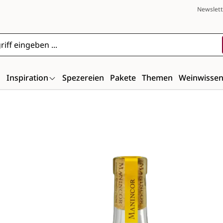
Newslett
n
Inspiration
Spezereien
Pakete
Themen
Weinwisse
Bildergalerie überspringen