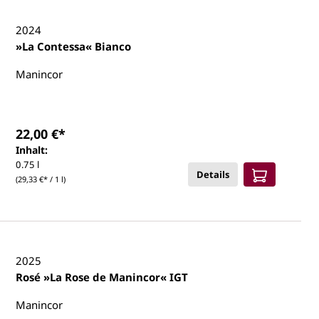
2024
»La Contessa« Bianco
Manincor
22,00 €*
Inhalt:
0.75 l
Details
(29,33 €* / 1 l)
2025
Rosé »La Rose de Manincor« IGT
Manincor