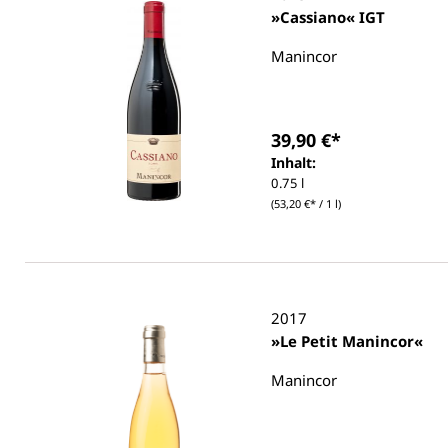
»Cassiano« IGT
Manincor
39,90 €*
Inhalt:
0.75 l
(53,20 €* / 1 l)
2017
»Le Petit Manincor«
Manincor