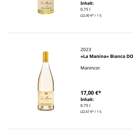
Inhalt:
0.75 l
(22,00 €* / 1 l)
2023
»La Manina« Bi
Manincor
17,00 €*
Inhalt:
0.75 l
(22,67 €* / 1 l)