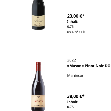
23,00 €*
Inhalt:
0.75 l
(30,67 €* / 1 l)
2022
»Mason« Pinot Noir DO
Manincor
38,00 €*
Inhalt:
0.75 l