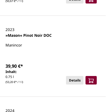
(50,67 €* / 1 l)
2023
»Mason« Pinot Noir DOC
Manincor
39,90 €*
Inhalt:
0.75 l
Details
(53,20 €* / 1 l)
2024