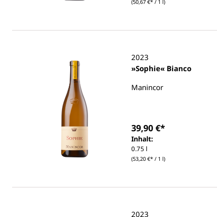
(50,67 €* / 1 l)
2023
»Sophie« Bianco
Manincor
39,90 €*
Inhalt:
0.75 l
(53,20 €* / 1 l)
2023