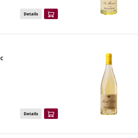
Details
anco DOC
Details