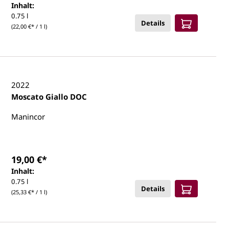
Inhalt:
0.75 l
Details
(22,00 €* / 1 l)
2022
Moscato Giallo DOC
Manincor
19,00 €*
Inhalt:
0.75 l
Details
(25,33 €* / 1 l)