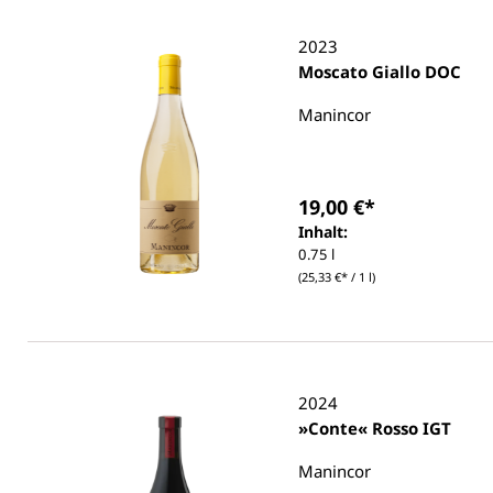
2023
Moscato Giallo DOC
Manincor
19,00 €*
Inhalt:
0.75 l
(25,33 €* / 1 l)
2024
»Conte« Rosso IGT
Manincor