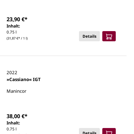
23,90 €*
Inhalt:
0.75 l
Details
(31,87 €* / 1 l)
2022
»Cassiano« IGT
Manincor
38,00 €*
Inhalt:
0.75 l
Details