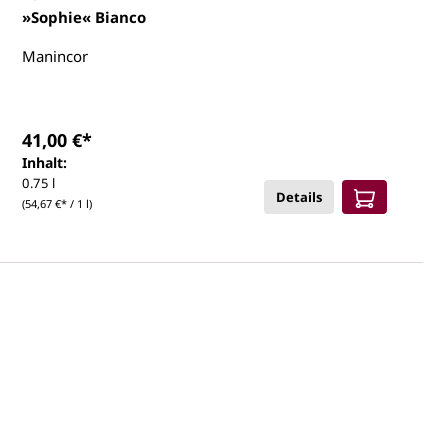
»Sophie« Bianco
Manincor
41,00 €*
Inhalt:
0.75 l
Details
(54,67 €* / 1 l)