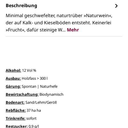
Beschreibung
Minimal geschwefelter, naturtrüber »Naturwein«,
der auf Kalk- und Kieselböden entsteht. Keinerlei
»Frucht«, dafür steinige W…
Mehr
Alkohol:
12 Vol %
Ausbau:
Holzfass > 300 l
Gärung:
Spontan | Naturhefe
Bewirtschaftung:
Biodynamisch
Bodenart:
Sand/Lehm/Geröll
Rebfläche:
37 ha ha
Trinkreife:
sofort
Restzucker:
0,9 g/l