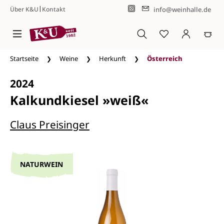
|
info@weinhalle.de
Über K&U
Kontakt
Zum Hauptinhalt springen
Startseite
Weine
Herkunft
Österreich
2024
Kalkundkiesel »weiß«
Claus Preisinger
NATURWEIN
Bildergalerie überspringen