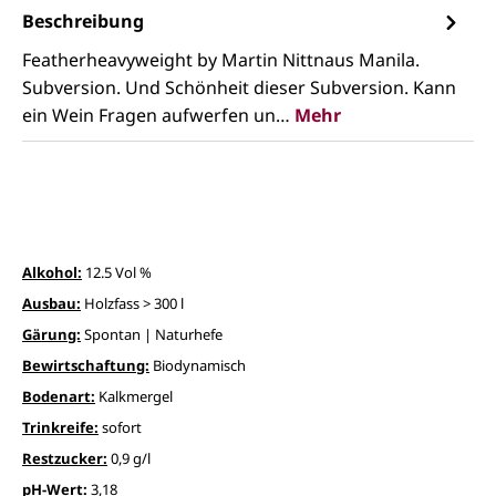
Beschreibung
Featherheavyweight by Martin Nittnaus Manila.
Subversion. Und Schönheit dieser Subversion. Kann
ein Wein Fragen aufwerfen un…
Mehr
Alkohol:
12.5 Vol %
Ausbau:
Holzfass > 300 l
Gärung:
Spontan | Naturhefe
Bewirtschaftung:
Biodynamisch
Bodenart:
Kalkmergel
Trinkreife:
sofort
Restzucker:
0,9 g/l
pH-Wert:
3,18