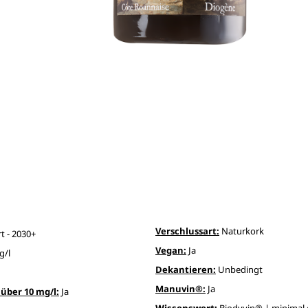
Verschlussart:
Naturkork
t - 2030+
Vegan:
Ja
g/l
Dekantieren:
Unbedingt
Manuvin®:
Ja
über 10 mg/l:
Ja
Wissenswert:
Biodyvin® | minimal 