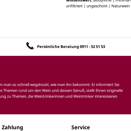
unfiltriert | ungeschönt | Naturwein
Unsere Vorteile
Persönliche Beratung
0911 - 52 51 53
en man so schnell wegdrückt, wie man ihn bekommt. Er informiert Sie
e Themen rund um den Wein und dessen Genuß, stellt Ihnen originelle
ung zu Themen, die Weintrinkerinnen und Weintrinker interessieren
 Zahlung
Service