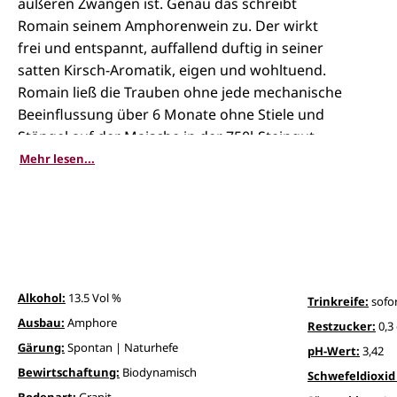
äußeren Zwängen ist. Genau das schreibt
Romain seinem Amphorenwein zu.
Der wirkt
frei und entspannt, auffallend duftig in seiner
satten Kirsch-Aromatik, eigen und wohltuend.
Romain ließ die Trauben ohne jede mechanische
Beeinflussung über 6 Monate ohne Stiele und
Stängel auf der Maische in der 750l-Steingut-
Amphore ganz von alleine extrahieren. Dieser
Mehr lesen...
schonende Ausbau macht sich in begeisternd
samtiger Gerbstoffqualität bemerkbar, dicht
und kompakt, kühl und fein wie Seide, weich
und lebendig, fast schwebend »schön« im
Mundgefühl. Weißer Pfeffer, kühle Seide,
elegante Balance zwischen salziger Mineralität
Alkohol:
13.5 Vol %
Trinkreife:
sofor
und expressiver Frucht - die entspannte Würze
Ausbau:
Amphore
Restzucker:
0,3 
des vulkanischen Bodens setzt sich gekonnt in
Gärung:
Spontan | Naturhefe
pH-Wert:
3,42
Szene. Ein Gamay Saint-Romain souveräner
Bewirtschaftung:
Biodynamisch
Schwefeldioxid 
Spitzenklasse.
Bodenart:
Granit