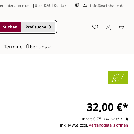
|
info@weinhalle.de
er - hier anmelden
|
Über K&U
Kontakt
Suchen
Profisuche
n
Termine
Über uns
32,00 €*
0.75 l
Inhalt:
(42,67 €* / 1 l)
inkl. MwSt. zzgl.
Versanddetails öffnen