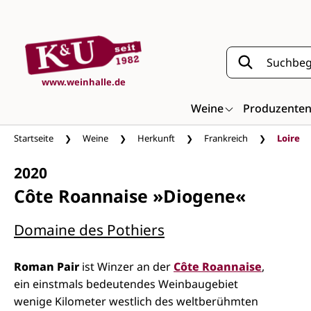
Zum Hauptinhalt springen
www.weinhalle.de
Weine
Produzente
Startseite
Weine
Herkunft
Frankreich
Loire
2020
Côte Roannaise »Diogene«
Domaine des Pothiers
Roman Pair
ist Winzer an der
Côte Roannaise
,
ein einstmals bedeutendes Weinbaugebiet
wenige Kilometer westlich des weltberühmten