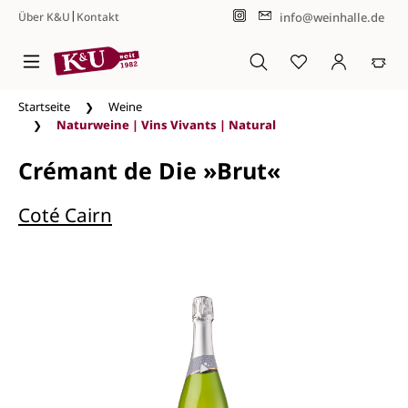
|
info@weinhalle.de
Über K&U
Kontakt
Zum Hauptinhalt springen
Startseite
Weine
Naturweine | Vins Vivants | Natural
Crémant de Die »Brut«
Coté Cairn
Bildergalerie überspringen