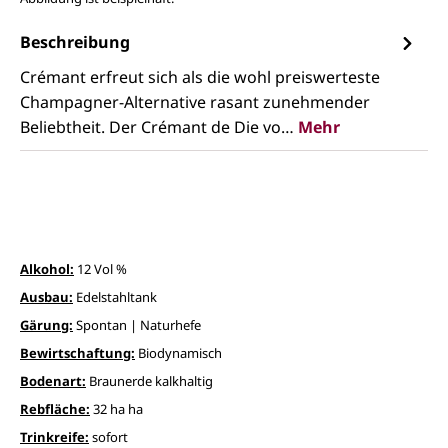
Beschreibung
Crémant erfreut sich als die wohl preiswerteste
Champagner-Alternative rasant zunehmender
Beliebtheit. Der Crémant de Die vo…
Mehr
Alkohol:
12 Vol %
Ausbau:
Edelstahltank
Gärung:
Spontan | Naturhefe
Bewirtschaftung:
Biodynamisch
Bodenart:
Braunerde kalkhaltig
Rebfläche:
32 ha ha
Trinkreife:
sofort