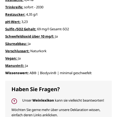
Trinkreife:
sofort - 2030
Restzucker:
4,35 g/l
pH-Wert:
3,23
Sulfit-/SO2 Gehalt:
69 mg/l Gesamt-SO2
Schwefeldioxid über 10 mg/l:
Ja
Säureabbau:
Ja
Verschlussart:
Naturkork
Vegan:
Ja
Manuvin®:
Ja
Wissenswert:
AB® | Biodyvin® | minimal geschwefelt
Haben Sie Fragen?
Unser
Weinlexikon
kann sie vielleicht beantworten!
Möchten Sie gerne mehr über unsere Deklaration wissen,
einfach deren Links anklicken.