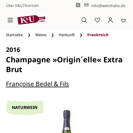
|
info@weinhalle.de
Über K&U
Kontakt
Zum Hauptinhalt springen
Startseite
Weine
Herkunft
Frankreich
2016
Champagne »Origin´elle« Extra
Brut
Françoise Bedel & Fils
NATURWEIN
Bildergalerie überspringen