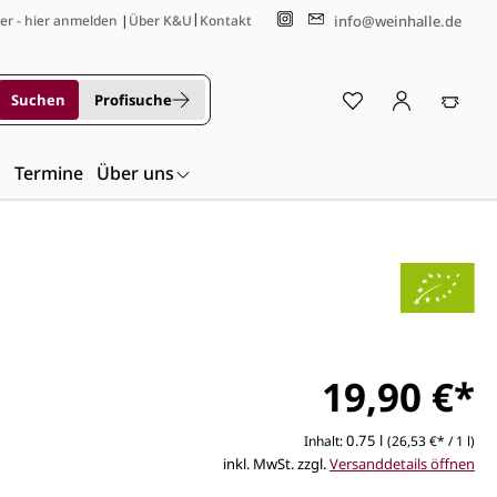
|
info@weinhalle.de
er - hier anmelden
|
Über K&U
Kontakt
Suchen
Profisuche
n
Termine
Über uns
19,90 €*
0.75 l
Inhalt:
(26,53 €* / 1 l)
inkl. MwSt. zzgl.
Versanddetails öffnen