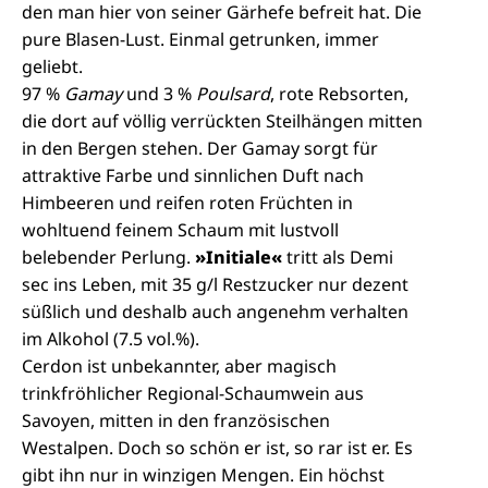
den man hier von seiner Gärhefe befreit hat. Die
pure Blasen-Lust. Einmal getrunken, immer
geliebt.
97 %
Gamay
und 3 %
Poulsard
, rote Rebsorten,
die dort auf völlig verrückten Steilhängen mitten
in den Bergen stehen. Der Gamay sorgt für
attraktive Farbe und sinnlichen Duft nach
Himbeeren und reifen roten Früchten in
wohltuend feinem Schaum mit lustvoll
belebender Perlung.
»Initiale«
tritt als Demi
sec ins Leben, mit 35 g/l Restzucker nur dezent
süßlich und deshalb auch angenehm verhalten
im Alkohol (7.5 vol.%).
Cerdon ist unbekannter, aber magisch
trinkfröhlicher Regional-Schaumwein aus
Savoyen, mitten in den französischen
Westalpen. Doch so schön er ist, so rar ist er. Es
gibt ihn nur in winzigen Mengen. Ein höchst