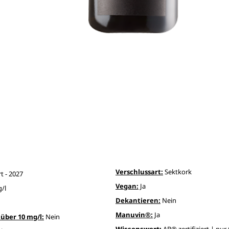
Verschlussart:
Sektkork
t - 2027
Vegan:
Ja
g/l
Dekantieren:
Nein
Manuvin®:
Ja
über 10 mg/l:
Nein
Wissenswert:
AB® zertifiziert | nur