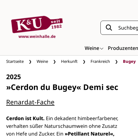
Zum Hauptinhalt springen
www.weinhalle.de
Weine
Produzente
Startseite
Weine
Herkunft
Frankreich
Bugey
2025
»Cerdon du Bugey« Demi sec
Renardat-Fache
Cerdon ist Kult.
Ein dekadent himbeerfarbener,
verhalten süßer Naturschaumwein ohne Zusatz
von Hefe und Zucker. Ein
»Petillant Naturel«,