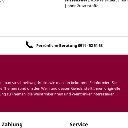
in
| ohne Zusatzstoffe
Unsere Vorteile
Persönliche Beratung
0911 - 52 51 53
en man so schnell wegdrückt, wie man ihn bekommt. Er informiert Sie
e Themen rund um den Wein und dessen Genuß, stellt Ihnen originelle
ung zu Themen, die Weintrinkerinnen und Weintrinker interessieren
 Zahlung
Service