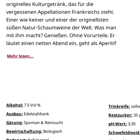
originelles Kulturgetränk, das für die
vergessenen Appellationen Frankreichs steht.
Einer wie keiner und einer der originellsten
süßen Natur-Schaumweine der Welt. Was man
mit ihm macht? Genießen. Ohne Vorurteile. Er
läutet einen netten Abend ein, geht als Aperitif
zu Salzigem oder zu Fruchtdesserts (vor allem
Mehr lesen...
Rhabarber, Erd- und Himbeeren) und selbst
raffiniert herbe Schokokreationen passen zu
ihm. Typisch französisch. Gut gekühlt servieren.
Alkohol:
7.5 Vol %
Trinkreife:
sofor
Ausbau:
Edelstahltank
Restzucker:
35 
Gärung:
Spontan & Reinzucht
pH-Wert:
3,39
Bewirtschaftung:
Biologisch
Schwefeldioxid 
Bodenart:
Kalkmergel