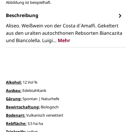
Abbildung ist beispielhaft.
Beschreibung
Aliseo. Weißwein von der Costa d´Amalfi. Gekeltert
aus den uralten autochthonen Rebsorten Biancazita
und Biancolella. Luigi…
Mehr
Alkohol:
12 Vol %
Ausbau:
Edelstahltank
Gärung:
Spontan | Naturhefe
Bewirtschaftung:
Biologisch
Bodenart:
Vulkanisch verwittert
Rebfläche:
3,5 ha ha
Trinkreife:
sofort