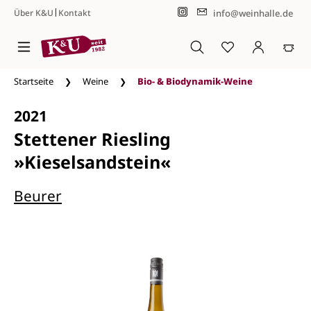
|
info@weinhalle.de
Über K&U
Kontakt
Zum Hauptinhalt springen
Startseite
Weine
Bio- & Biodynamik-Weine
2021
Stettener Riesling
»Kieselsandstein«
Beurer
Bildergalerie überspringen