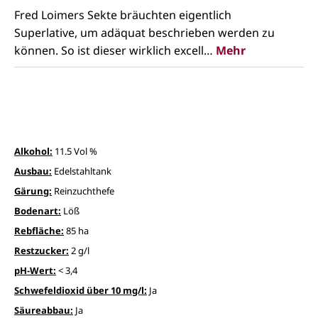
Fred Loimers Sekte bräuchten eigentlich
Superlative, um adäquat beschrieben werden zu
können. So ist dieser wirklich excell…
Mehr
Alkohol:
11.5 Vol %
Ausbau:
Edelstahltank
Gärung:
Reinzuchthefe
Bodenart:
Löß
Rebfläche:
85 ha
Restzucker:
2 g/l
pH-Wert:
< 3,4
Schwefeldioxid über 10 mg/l:
Ja
Säureabbau:
Ja