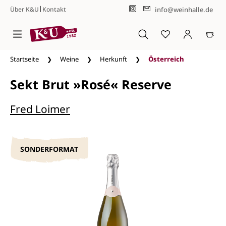
|
info@weinhalle.de
Über K&U
Kontakt
Zum Hauptinhalt springen
Startseite
Weine
Herkunft
Österreich
Sekt Brut »Rosé« Reserve
Fred Loimer
SONDERFORMAT
Bildergalerie überspringen