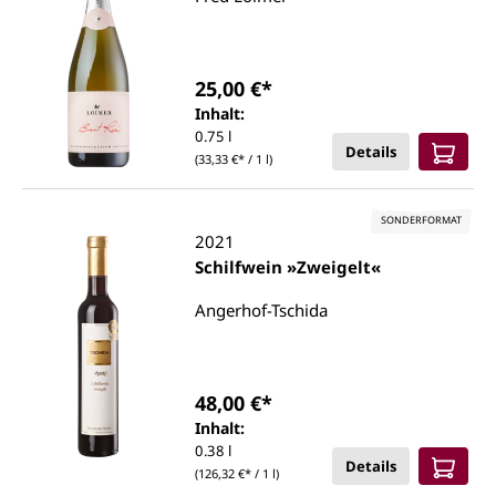
25,00 €*
Inhalt:
0.75 l
Details
(33,33 €* / 1 l)
SONDERFORMAT
2021
Schilfwein »Zweigelt«
Angerhof-Tschida
48,00 €*
Inhalt:
0.38 l
Details
(126,32 €* / 1 l)