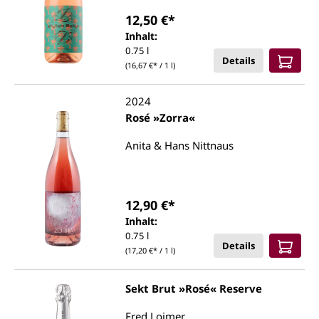
12,50 €*
Inhalt:
0.75 l
Details
(16,67 €* / 1 l)
2024
Rosé »Zorra«
Anita & Hans Nittnaus
12,90 €*
Inhalt:
0.75 l
Details
(17,20 €* / 1 l)
Sekt Brut »Rosé« Reserve
Fred Loimer