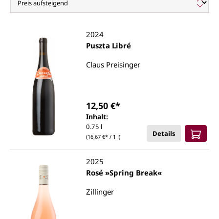
2024
Puszta Libré
Claus Preisinger
12,50 €*
Inhalt:
0.75 l
Details
(16,67 €* / 1 l)
2025
Rosé »Spring Break«
Zillinger