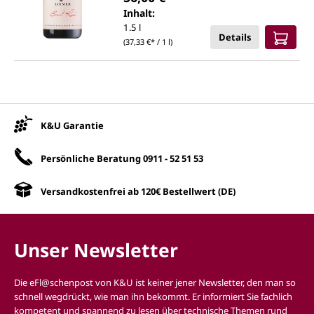
Inhalt:
1.5 l
Details
(37,33 €* / 1 l)
Unsere Vorteile
K&U Garantie
Persönliche Beratung
0911 - 52 51 53
Versandkostenfrei ab 120€ Bestellwert (DE)
Unser Newsletter
Die eFl@schenpost von K&U ist keiner jener Newsletter, den man so
schnell wegdrückt, wie man ihn bekommt. Er informiert Sie fachlich
kompetent und spannend zu lesen über technische Themen rund