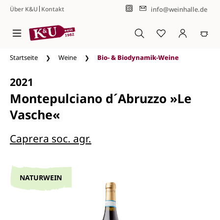
|
info@weinhalle.de
Über K&U
Kontakt
Zum Hauptinhalt springen
Startseite
Weine
Bio- & Biodynamik-Weine
2021
Montepulciano d´Abruzzo »Le
Vasche«
Caprera soc. agr.
NATURWEIN
Bildergalerie überspringen