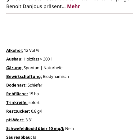
Benoit Danjous präsent…
Mehr
Alkohol:
12 Vol %
Ausbau:
Holzfass > 300 l
Gärung:
Spontan | Naturhefe
Bewirtschaftung:
Biodynamisch
Bodenart:
Schiefer
Rebfläche:
15 ha
Trinkreife:
sofort
Restzucker:
0,8 g/l
pH-Wert:
3,31
Schwefeldioxid über 10 mg/l:
Nein
Säureabbau:
Ja