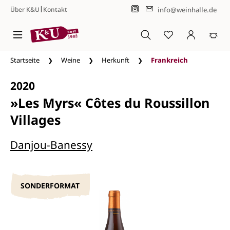
|
info@weinhalle.de
Über K&U
Kontakt
Zum Hauptinhalt springen
Startseite
Weine
Herkunft
Frankreich
2020
»Les Myrs« Côtes du Roussillon
Villages
Danjou-Banessy
SONDERFORMAT
Bildergalerie überspringen