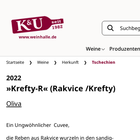
Zum Hauptinhalt springen
www.weinhalle.de
Weine
Produzente
Startseite
Weine
Herkunft
Tschechien
2022
»Krefty-R« (Rakvice /Krefty)
Oliva
Ein Ungwöhnlicher Cuvee,
die Reben aus Rakvice wurzeln in den sandig-